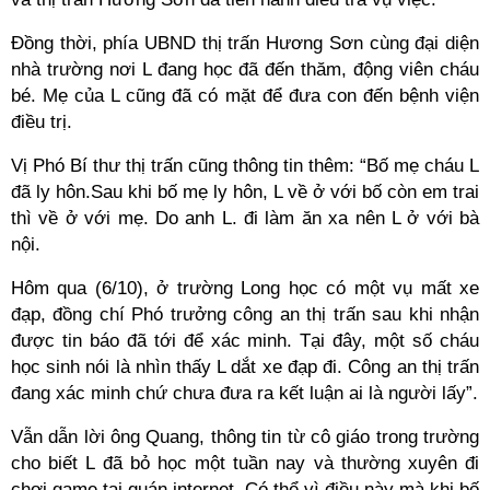
Đồng thời, phía UBND thị trấn Hương Sơn cùng đại diện
nhà trường nơi L đang học đã đến thăm, động viên cháu
bé. Mẹ của L cũng đã có mặt để đưa con đến bệnh viện
điều trị.
Vị Phó Bí thư thị trấn cũng thông tin thêm: “Bố mẹ cháu L
đã ly hôn.Sau khi bố mẹ ly hôn, L về ở với bố còn em trai
thì về ở với mẹ. Do anh L. đi làm ăn xa nên L ở với bà
nội.
Hôm qua (6/10), ở trường Long học có một vụ mất xe
đạp, đồng chí Phó trưởng công an thị trấn sau khi nhận
được tin báo đã tới để xác minh. Tại đây, một số cháu
học sinh nói là nhìn thấy L dắt xe đạp đi. Công an thị trấn
đang xác minh chứ chưa đưa ra kết luận ai là người lấy”.
Vẫn dẫn lời ông Quang, thông tin từ cô giáo trong trường
cho biết L đã bỏ học một tuần nay và thường xuyên đi
chơi game tại quán internet. Có thể vì điều này mà khi bố