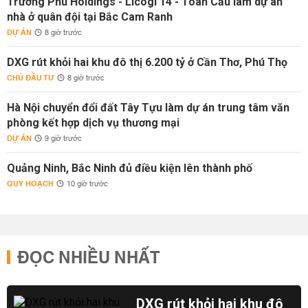
Trường Phú Holdings - Licogi 14 - Toàn Cầu làm dự án
nhà ở quân đội tại Bắc Cam Ranh
DỰ ÁN
8 giờ trước
DXG rút khỏi hai khu đô thị 6.200 tỷ ở Cần Thơ, Phú Thọ
CHỦ ĐẦU TƯ
8 giờ trước
Hà Nội chuyển đổi đất Tây Tựu làm dự án trung tâm văn
phòng kết hợp dịch vụ thương mại
DỰ ÁN
9 giờ trước
Quảng Ninh, Bắc Ninh đủ điều kiện lên thành phố
QUY HOẠCH
10 giờ trước
ĐỌC NHIỀU NHẤT
DXG rút khỏi hai khu đô