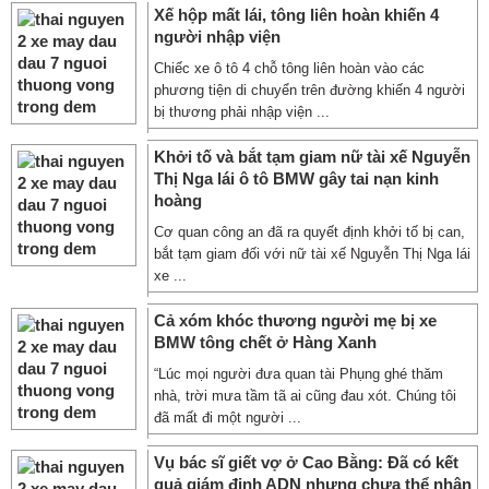
Xế hộp mất lái, tông liên hoàn khiến 4
người nhập viện
Chiếc xe ô tô 4 chỗ tông liên hoàn vào các
phương tiện di chuyển trên đường khiến 4 người
bị thương phải nhập viện ...
Khởi tố và bắt tạm giam nữ tài xế Nguyễn
Thị Nga lái ô tô BMW gây tai nạn kinh
hoàng
Cơ quan công an đã ra quyết định khởi tố bị can,
bắt tạm giam đối với nữ tài xế Nguyễn Thị Nga lái
xe ...
Cả xóm khóc thương người mẹ bị xe
BMW tông chết ở Hàng Xanh
“Lúc mọi người đưa quan tài Phụng ghé thăm
nhà, trời mưa tầm tã ai cũng đau xót. Chúng tôi
đã mất đi một người ...
Vụ bác sĩ giết vợ ở Cao Bằng: Đã có kết
quả giám định ADN nhưng chưa thể nhận