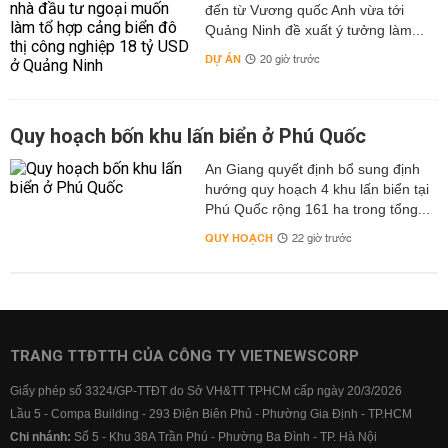
đến từ Vương quốc Anh vừa tới
Quảng Ninh đề xuất ý tưởng làm...
DỰ ÁN
20 giờ trước
Quy hoạch bốn khu lấn biển ở Phú Quốc
An Giang quyết định bổ sung định
hướng quy hoạch 4 khu lấn biển tại
Phú Quốc rộng 161 ha trong tổng...
QUY HOẠCH
22 giờ trước
TRANG TTĐTTH CỦA CÔNG TY VIETNEWSCORP
Giấy phép số 3324/GP-TTĐT do Sở VH&TT TPHCM cấp ngày 20/3/2026
Lầu 5 - Compa Building - 293 Điện Biên Phủ - Phường Gia Định - TP.HCM
Chi nhánh:
Số 5 - Khu 38A Trần Phú - Phường Ba Đình - TP. Hà Nội