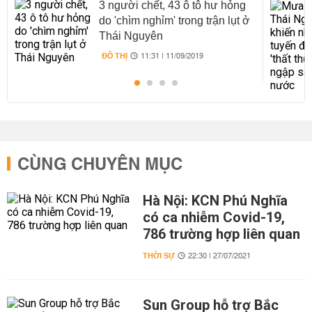
3 người chết, 43 ô tô hư hỏng
do 'chìm nghỉm' trong trận lụt ở
Thái Nguyên
ĐÔ THỊ
11:31 | 11/09/2019
CÙNG CHUYÊN MỤC
Hà Nội: KCN Phú Nghĩa
có ca nhiễm Covid-19,
786 trường hợp liên quan
THỜI SỰ
22:30 | 27/07/2021
Sun Group hỗ trợ Bắc