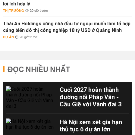
lợi ích hợp lý
THỊ TRƯỜNG
20 giờ trước
Thái An Holdings cùng nhà đầu tư ngoại muốn làm tổ hợp
cảng biển đô thị công nghiệp 18 tỷ USD ở Quảng Ninh
DỰ ÁN
20 giờ trước
ĐỌC NHIỀU NHẤT
Cuối 2027 hoàn thành
đường nối Pháp Vân -
Cầu Giẽ với Vành đai 3
Hà Nội xem xét gia hạn
thủ tục 6 dự án lớn