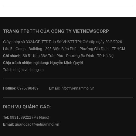
TRANG TTĐTTH CỦA CÔNG TY VIETNEWSCORP
Giấy phép số 3324/GP-TTĐT do Sở VH&TT TPHCM cấp ngày 20/3/2026
Lầu 5 - Compa Building - 293 Điện Biên Phủ - Phường Gia Định - TP.HCM
Chi nhánh:
Số 5 - Khu 38A Trần Phú - Phường Ba Đình - TP. Hà Nội
Chịu trách nhiệm nội dung:
Nguyễn Minh Quyết
Trách nhiệm về thông tin
Hotline:
0975798489
Email:
info@vietnammoi.vn
DỊCH VỤ QUẢNG CÁO:
Tel:
0931589222 (Ms Ngọc)
Email:
quangcao@vietnammoi.vn