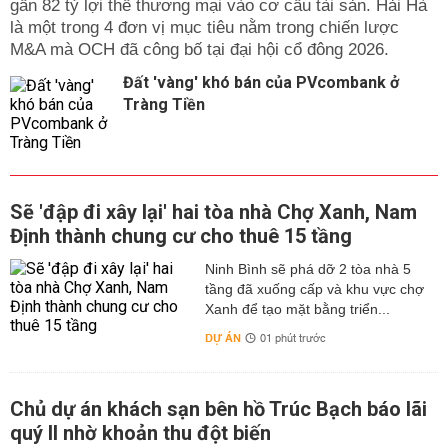
gần 82 tỷ lợi thế thương mại vào cơ cấu tài sản. Hải Hà
là một trong 4 đơn vị mục tiêu nằm trong chiến lược
M&A mà OCH đã công bố tại đại hội cổ đông 2026.
Đất 'vàng' khó bán của PVcombank ở
Tràng Tiền
Sẽ 'đập đi xây lại' hai tòa nhà Chợ Xanh, Nam
Định thành chung cư cho thuê 15 tầng
Ninh Bình sẽ phá dỡ 2 tòa nhà 5
tầng đã xuống cấp và khu vực chợ
Xanh để tạo mặt bằng triển...
DỰ ÁN
01 phút trước
Chủ dự án khách sạn bên hồ Trúc Bạch báo lãi
quý II nhờ khoản thu đột biến