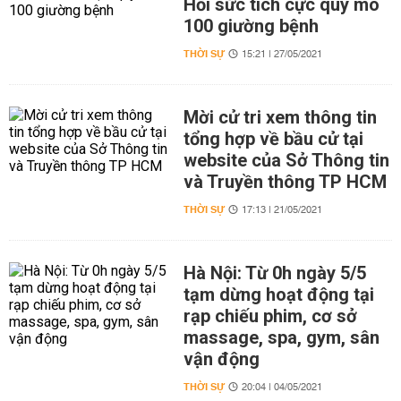
Hồi sức tích cực quy mô
100 giường bệnh
THỜI SỰ
15:21 | 27/05/2021
Mời cử tri xem thông tin
tổng hợp về bầu cử tại
website của Sở Thông tin
và Truyền thông TP HCM
THỜI SỰ
17:13 | 21/05/2021
Hà Nội: Từ 0h ngày 5/5
tạm dừng hoạt động tại
rạp chiếu phim, cơ sở
massage, spa, gym, sân
vận động
THỜI SỰ
20:04 | 04/05/2021