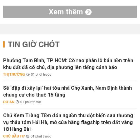
Xem thêm
TIN GIỜ CHÓT
Phường Tam Bình, TP HCM: Cò rao phân lô bán nền trên
khu đất đã có chủ, địa phương lên tiếng cảnh báo
THỊ TRƯỜNG
01 phút trước
Sẽ 'đập đi xây lại' hai tòa nhà Chợ Xanh, Nam Định thành
chung cư cho thuê 15 tầng
DỰ ÁN
01 phút trước
Chủ Kem Tràng Tiền đón nguồn thu đột biến sau thương
vụ thâu tóm Hải Hà, mở cửa hàng flagship trên đất vàng
18 Hàng Bài
CHỦ ĐẦU TƯ
01 phút trước