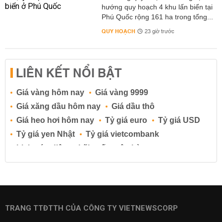
hướng quy hoạch 4 khu lấn biển tại
Phú Quốc rộng 161 ha trong tổng...
QUY HOẠCH
23 giờ trước
LIÊN KẾT NỔI BẬT
Giá vàng hôm nay
Giá vàng 9999
Giá xăng dầu hôm nay
Giá dầu thô
Giá heo hơi hôm nay
Tỷ giá euro
Tỷ giá USD
Tỷ giá yen Nhật
Tỷ giá vietcombank
Lịch cúp điện
Lãi suất ngân hàng
Lãi suất tiết kiệm
Lãi suất tiền gửi
Lãi suất ngân hàng Agribank
Lãi suất ngân hàng Sacombank
Lãi suất ngân hàng BIDV
TRANG TTĐTTH CỦA CÔNG TY VIETNEWSCORP
Lãi suất ngân hàng Vietinbank