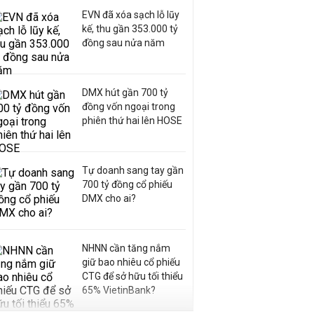
EVN đã xóa sạch lỗ lũy
kế, thu gần 353.000 tỷ
đồng sau nửa năm
DMX hút gần 700 tỷ
đồng vốn ngoại trong
phiên thứ hai lên HOSE
Tự doanh sang tay gần
700 tỷ đồng cổ phiếu
DMX cho ai?
NHNN cần tăng nắm
giữ bao nhiêu cổ phiếu
CTG để sở hữu tối thiểu
65% VietinBank?