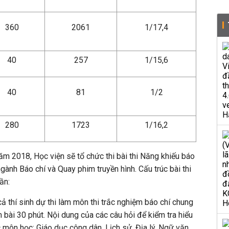
360
2061
1/17,4
40
257
1/15,6
40
81
1/2
280
1723
1/16,2
m 2018, Học viện sẽ tổ chức thi bài thi Năng khiếu báo
gành Báo chí và Quay phim truyền hình. Cấu trúc bài thi
ần:
cả thí sinh dự thi làm môn thi trắc nghiệm báo chí chung
 bài 30 phút. Nội dung của các câu hỏi để kiểm tra hiểu
c môn học: Giáo dục công dân, Lịch sử, Địa lý, Ngữ văn