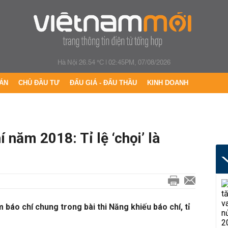
Hà Nội 26.54 °C
|
02:45PM, 07/08/2026
ÁN
CHỦ ĐẦU TƯ
ĐẤU GIÁ - ĐẤU THẦU
KINH DOANH
 năm 2018: Tỉ lệ ‘chọi’ là
 báo chí chung trong bài thi Năng khiếu báo chí, tỉ