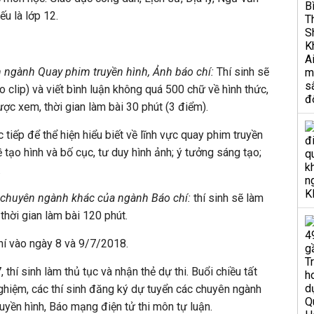
u là lớp 12.
ên ngành Quay phim truyền hình, Ảnh báo chí:
Thí sinh sẽ
 clip) và viết bình luận không quá 500 chữ về hình thức,
ược xem, thời gian làm bài 30 phút (3 điểm).
c tiếp để thể hiện hiểu biết về lĩnh vực quay phim truyền
ề tạo hình và bố cục, tư duy hình ảnh; ý tưởng sáng tạo;
.
c chuyên ngành khác của ngành Báo chí:
thí sinh sẽ làm
 thời gian làm bài 120 phút.
chí vào ngày 8 và 9/7/2018.
thí sinh làm thủ tục và nhận thẻ dự thi. Buổi chiều tất
nghiệm, các thí sinh đăng ký dự tuyển các chuyên ngành
ruyền hình, Báo mạng điện tử thi môn tự luận.