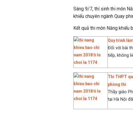
Sáng 9/7, thí sinh thi môn N
khiếu chuyên ngành Quay phim
Kết quả thi môn Năng khiếu 
Quy trình là
Đối với bài t
tiếp, không li
Thi THPT quố
phòng thi
Thầy giáo Ph
tại Hà Nội đã 