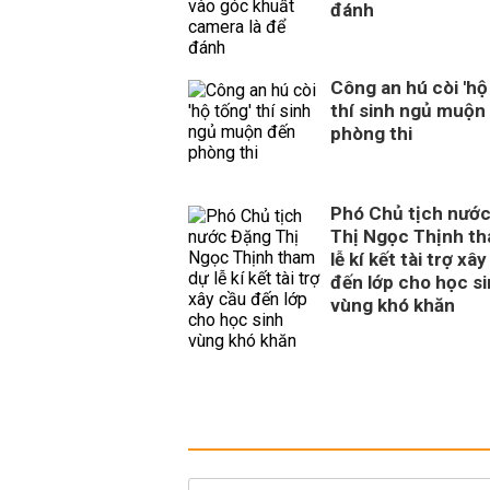
đánh
Công an hú còi 'hộ
thí sinh ngủ muộn
phòng thi
Phó Chủ tịch nướ
Thị Ngọc Thịnh t
lễ kí kết tài trợ xâ
đến lớp cho học s
vùng khó khăn