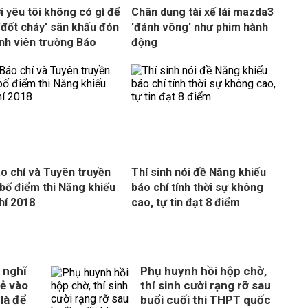
i yêu tôi không có gì để
Chân dung tài xế lái mazda3
'đốt cháy' sân khấu đón
'đánh võng' như phim hành
inh viên trường Báo
động
o chí và Tuyên truyền
Thí sinh nói đề Năng khiếu
bố điểm thi Năng khiếu
báo chí tính thời sự không
hí 2018
cao, tự tin đạt 8 điểm
 nghĩ
Phụ huynh hồi hộp chờ,
rẻ vào
thí sinh cười rạng rỡ sau
là để
buổi cuối thi THPT quốc