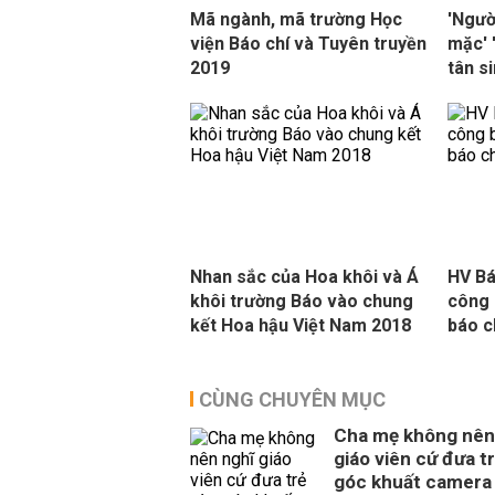
Mã ngành, mã trường Học
'Ngườ
viện Báo chí và Tuyên truyền
mặc' 
2019
tân s
Nhan sắc của Hoa khôi và Á
HV Bá
khôi trường Báo vào chung
công 
kết Hoa hậu Việt Nam 2018
báo c
CÙNG CHUYÊN MỤC
Cha mẹ không nên
giáo viên cứ đưa t
góc khuất camera 