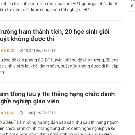
ó nhiều thí sinh nhầm lẫn rằng, bài thi THPT quốc gia phải đạt 5
đư
iểm trở nên mới được công nhận tốt nghiệp THPT.
rường ham thành tích, 20 học sinh giỏi
uýt không được thi
IÁO DỤC
10:27 | 06/03/2018
rường đổ cho phòng GD-ĐT huyện, phòng đổ cho trường, 20 em
ọc sinh giỏi bị lọt khỏi danh sách, suýt nữa không được đi thi cấp
nh.
âm Đồng lưu ý thi thăng hạng chức danh
ghề nghiệp giáo viên
IÁO DỤC
11:00 | 19/02/2018
ở GD&ĐT Lâm Đồng hướng dẫn báo cáo nhu cầu thi nâng ngạch
iên chức hành chính, thăng hạng chức danh nghề nghiệp và kế
oạch bồi dưỡng chức danh nghề nghiệp giảng viên, giáo viên...