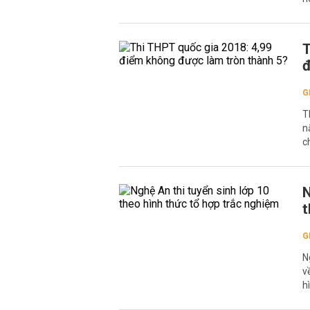
T
đ
G
T
n
c
N
t
G
N
v
h