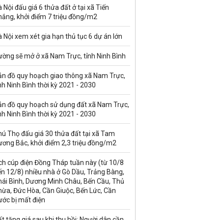
 Nội đấu giá 6 thửa đất ở tại xã Tiến
hắng, khởi điểm 7 triệu đồng/m2
 Nội xem xét gia hạn thủ tục 6 dự án lớn
ường sẽ mở ở xã Nam Trực, tỉnh Ninh Bình
ản đồ quy hoạch giao thông xã Nam Trực,
nh Ninh Bình thời kỳ 2021 - 2030
ản đồ quy hoạch sử dụng đất xã Nam Trực,
nh Ninh Bình thời kỳ 2021 - 2030
ú Thọ đấu giá 30 thửa đất tại xã Tam
ương Bắc, khởi điểm 2,3 triệu đồng/m2
ch cúp điện Đồng Tháp tuần này (từ 10/8
n 12/8) nhiều nhà ở Gò Dầu, Trảng Bàng,
hái Bình, Dương Minh Châu, Bến Cầu, Thủ
hừa, Đức Hòa, Cần Giuộc, Bến Lức, Cần
ước bị mất điện
t tăng giá sau khi thu hồi: Người dân cần