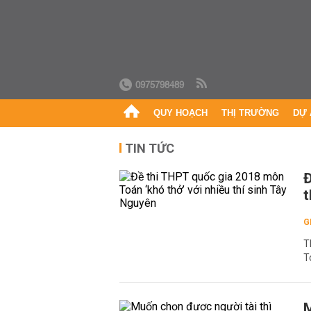
0975798489
QUY HOẠCH
THỊ TRƯỜNG
DỰ 
TIN TỨC
Đ
t
G
T
T
M