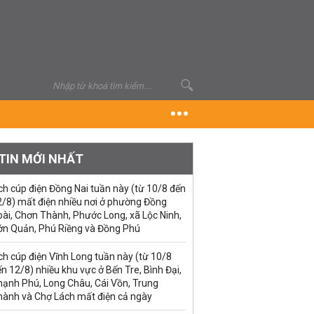
TIN MỚI NHẤT
ch cúp điện Đồng Nai tuần này (từ 10/8 đến
2/8) mất điện nhiều nơi ở phường Đồng
ài, Chơn Thành, Phước Long, xã Lộc Ninh,
ớn Quản, Phú Riềng và Đồng Phú
ch cúp điện Vĩnh Long tuần này (từ 10/8
n 12/8) nhiều khu vực ở Bến Tre, Bình Đại,
hạnh Phú, Long Châu, Cái Vồn, Trung
hành và Chợ Lách mất điện cả ngày