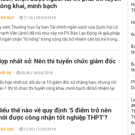
Hà
ông khai, minh bạch
T
IÁO DỤC
11:56 | 29/04/2018
Hà
y viên Thường trực Ủy ban Tài chính ngân sách của Quốc hội Lê
hanh Vân (ảnh) đã nói như vậy với PV Báo Lao Động về giải pháp
Đ
ể ngăn chặn “lỗ hổng” trong công tác bổ nhiệm cán bộ trẻ trong...
B
tỉ
ợp nhất sở: Nên thi tuyển chức giám đốc
B
tỉ
HỜI SỰ
00:45 | 18/04/2018
Ph
ếu hợp nhất sở, dôi dư ra 10 giám đốc sở chẳng hạn, nhưng chỉ
D
ần 1 thì tổ chức thi tuyển công khai, minh bạch để bổ nhiệm lại.
Lị
đế
iểu thế nào về quy định '5 điểm trở nên
T
ới được công nhận tốt nghiệp THPT'?
T
Đ
IÁO DỤC
12:00 | 11/03/2018
Đấ