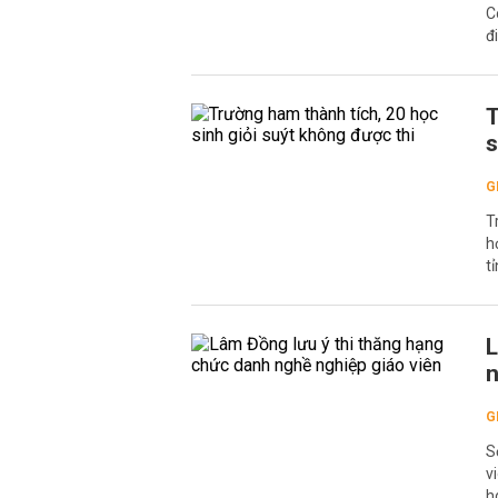
C
đ
T
s
G
T
h
tỉ
L
n
G
S
v
h