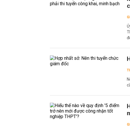
c
G
Ủ
T
đ
H
T
N
c
H
m
G