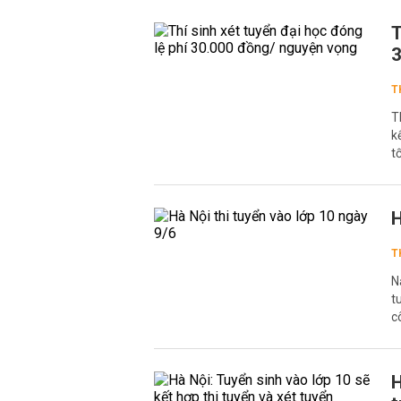
T
3
T
T
k
t
H
T
N
t
c
H