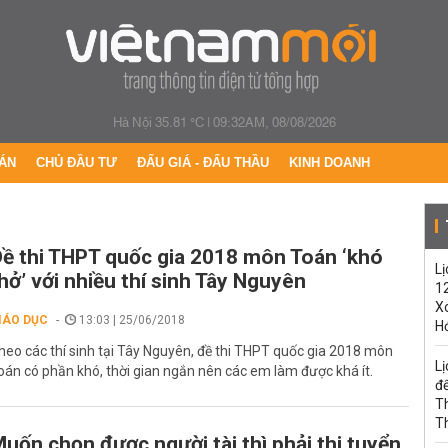
Hà Nội 35.81 °C
|
09:32AM, 08/08/2026
ÁN
CHỦ ĐẦU TƯ
ĐẤU GIÁ - ĐẤU THẦU
KINH DOANH
ề thi THPT quốc gia 2018 môn Toán ‘khó
Lị
hở’ với nhiều thí sinh Tây Nguyên
1
Xo
IÁO DỤC
13:03 | 25/06/2018
H
heo các thí sinh tại Tây Nguyên, đề thi THPT quốc gia 2018 môn
Lị
oán có phần khó, thời gian ngắn nên các em làm được khá ít.
đế
T
T
uốn chọn được người tài thì phải thi tuyển