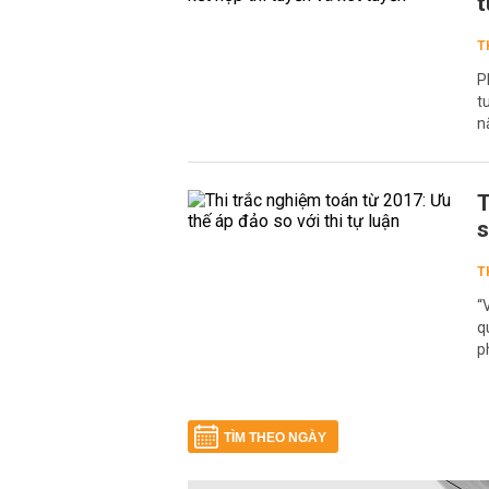
t
T
P
t
n
T
s
T
“
q
p
TÌM THEO NGÀY