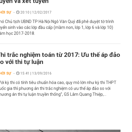
uyển và xét tuyển
HỜI SỰ
20:10 | 12/02/2017
hó Chủ tịch UBND TP Hà Nội Ngô Văn Quý đã phê duyệt tờ trình
uyển sinh vào các lớp đầu cấp (mầm non, lớp 1, lớp 6 và lớp 10)
ăm học 2017-2018.
hi trắc nghiệm toán từ 2017: Ưu thế áp đảo
o với thi tự luận
HỜI SỰ
15:41 | 13/09/2016
Với kỳ thi có tính tiêu chuẩn hóa cao, quy mô lớn như kỳ thi THPT
uốc gia thì phương án thi trắc nghiệm có ưu thế áp đảo so với
hương án thi tự luận truyền thống”, GS Lâm Quang Thiệp,...