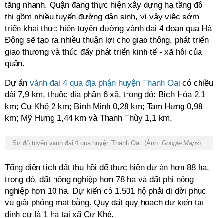
tăng nhanh. Quận đang thực hiện xây dựng hạ tầng đô
thị gồm nhiều tuyến đường dân sinh, vì vậy việc sớm
triển khai thực hiện tuyến đường vành đai 4 đoạn qua Hà
Đông sẽ tạo ra nhiều thuận lợi cho giao thông, phát triển
giao thương và thúc đẩy phát triển kinh tế - xã hội của
quận.
Dự án
vành đai 4 qua địa phận huyện Thanh Oai
có chiều
dài 7,9 km, thuộc địa phận 6 xã, trong đó: Bích Hòa 2,1
km; Cự Khê 2 km; Bình Minh 0,28 km; Tam Hưng 0,98
km; Mỹ Hưng 1,44 km và Thanh Thùy 1,1 km.
Sơ đồ tuyến vành đai 4 qua huyện Thanh Oai. (Ảnh:
Google Maps
).
Tổng diện tích đất thu hồi để thực hiện dự án hơn 88 ha,
trong đó, đất nông nghiệp hơn 78 ha và đất phi nông
nghiệp hơn 10 ha. Dự kiến có 1.501 hộ phải di dời phục
vụ giải phóng mặt bằng. Quỹ đất quy hoạch dự kiến tái
định cư là 1 ha tại xã Cự Khê.