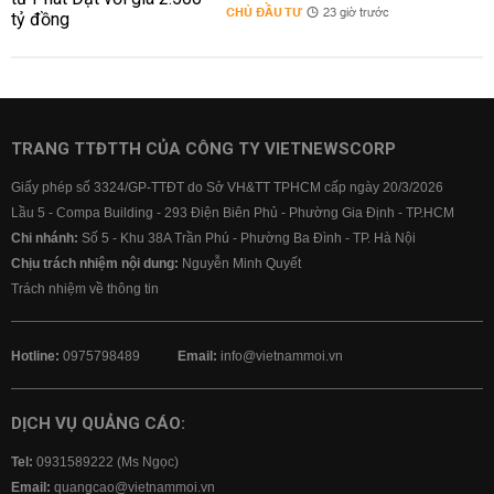
CHỦ ĐẦU TƯ
23 giờ trước
TRANG TTĐTTH CỦA CÔNG TY VIETNEWSCORP
Giấy phép số 3324/GP-TTĐT do Sở VH&TT TPHCM cấp ngày 20/3/2026
Lầu 5 - Compa Building - 293 Điện Biên Phủ - Phường Gia Định - TP.HCM
Chi nhánh:
Số 5 - Khu 38A Trần Phú - Phường Ba Đình - TP. Hà Nội
Chịu trách nhiệm nội dung:
Nguyễn Minh Quyết
Trách nhiệm về thông tin
Hotline:
0975798489
Email:
info@vietnammoi.vn
DỊCH VỤ QUẢNG CÁO:
Tel:
0931589222 (Ms Ngọc)
Email:
quangcao@vietnammoi.vn