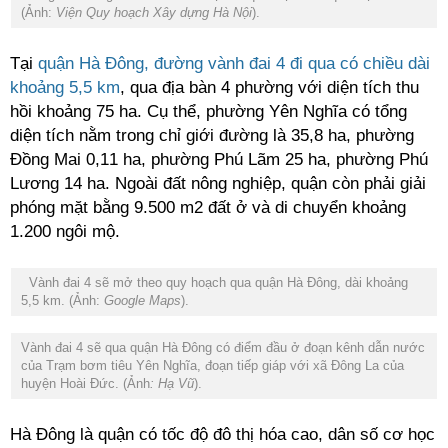
(Ảnh:
Viện Quy hoạch Xây dựng Hà Nội
).
Tại
quận Hà Đông, đường vành đai 4 đi qua có chiều dài
khoảng 5,5 km
, qua địa bàn 4 phường với diện tích thu
hồi khoảng 75 ha. Cụ thể, phường Yên Nghĩa có tổng
diện tích nằm trong chỉ giới đường là 35,8 ha, phường
Đồng Mai 0,11 ha, phường Phú Lãm 25 ha, phường Phú
Lương 14 ha. Ngoài đất nông nghiệp, quận còn phải giải
phóng mặt bằng 9.500 m2 đất ở và di chuyển khoảng
1.200 ngôi mộ.
Vành đai 4 sẽ mở theo quy hoạch qua quận Hà Đông, dài khoảng
5,5 km. (Ảnh:
Google Maps
).
Vành đai 4 sẽ qua quận Hà Đông có điểm đầu ở đoạn kênh dẫn nước
của Trạm bơm tiêu Yên Nghĩa, đoạn tiếp giáp với xã Đông La của
huyện Hoài Đức. (Ảnh
: Hạ Vũ
).
Hà Đông là quận có tốc độ đô thị hóa cao, dân số cơ học