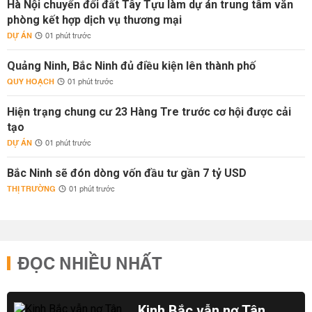
Hà Nội chuyển đổi đất Tây Tựu làm dự án trung tâm văn
phòng kết hợp dịch vụ thương mại
DỰ ÁN
01 phút trước
Quảng Ninh, Bắc Ninh đủ điều kiện lên thành phố
QUY HOẠCH
01 phút trước
Hiện trạng chung cư 23 Hàng Tre trước cơ hội được cải
tạo
DỰ ÁN
01 phút trước
Bắc Ninh sẽ đón dòng vốn đầu tư gần 7 tỷ USD
THỊ TRƯỜNG
01 phút trước
ĐỌC NHIỀU NHẤT
Kinh Bắc vẫn nợ Tân