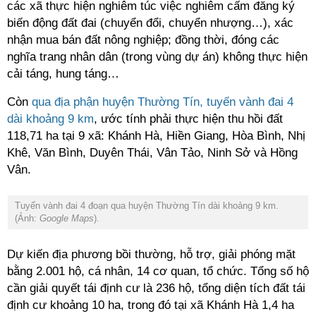
các xã thực hiện nghiêm túc việc nghiêm cấm đăng ký
biến động đất đai (chuyển đổi, chuyển nhượng…), xác
nhận mua bán đất nông nghiệp; đồng thời, đóng các
nghĩa trang nhân dân (trong vùng dự án) không thực hiện
cải táng, hung táng…
Còn
qua địa phận huyện Thường Tín, tuyến vành đai 4
dài khoảng 9 km
, ước tính phải thực hiện thu hồi đất
118,71 ha tại 9 xã: Khánh Hà, Hiền Giang, Hòa Bình, Nhị
Khê, Văn Bình, Duyên Thái, Vân Tảo, Ninh Sở và Hồng
Vân.
Tuyến vành đai 4 đoạn qua huyện Thường Tín dài khoảng 9 km.
(Ảnh:
Google Maps
).
Dự kiến địa phương bồi thường, hỗ trợ, giải phóng mặt
bằng 2.001 hộ, cá nhân, 14 cơ quan, tổ chức.
Tổng số hộ
cần giải quyết tái định cư là 236 hộ, tổng diện tích đất tái
định cư khoảng 10 ha, trong đó tại xã Khánh Hà 1,4 ha