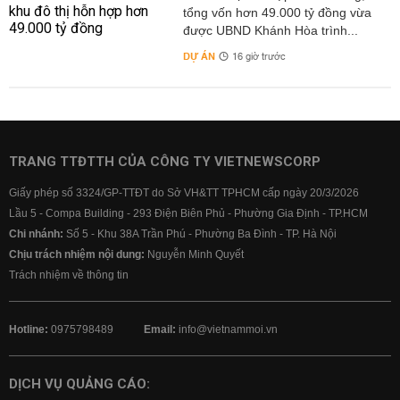
tổng vốn hơn 49.000 tỷ đồng vừa
được UBND Khánh Hòa trình...
DỰ ÁN
16 giờ trước
TRANG TTĐTTH CỦA CÔNG TY VIETNEWSCORP
Giấy phép số 3324/GP-TTĐT do Sở VH&TT TPHCM cấp ngày 20/3/2026
Lầu 5 - Compa Building - 293 Điện Biên Phủ - Phường Gia Định - TP.HCM
Chi nhánh:
Số 5 - Khu 38A Trần Phú - Phường Ba Đình - TP. Hà Nội
Chịu trách nhiệm nội dung:
Nguyễn Minh Quyết
Trách nhiệm về thông tin
Hotline:
0975798489
Email:
info@vietnammoi.vn
DỊCH VỤ QUẢNG CÁO: