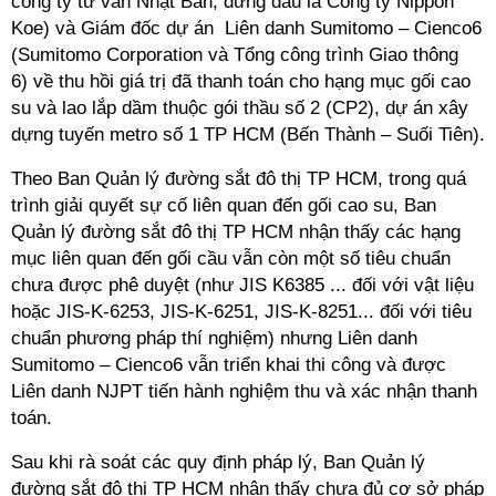
công ty tư vấn Nhật Bản, đứng đầu là Công ty Nippon
Koe) và Giám đốc dự án Liên danh Sumitomo – Cienco6
(Sumitomo Corporation và Tổng công trình Giao thông
6) về thu hồi giá trị đã thanh toán cho hạng mục gối cao
su và lao lắp dầm thuộc gói thầu số 2 (CP2), dự án xây
dựng tuyến metro số 1
TP HCM
(Bến Thành – Suối Tiên).
Theo Ban Quản lý đường sắt đô thị
TP HCM
, trong quá
trình giải quyết sự cố liên quan đến gối cao su, Ban
Quản lý đường sắt đô thị
TP HCM
nhận thấy các hạng
mục liên quan đến gối cầu vẫn còn một số tiêu chuẩn
chưa được phê duyệt (như JIS K6385 ... đối với vật liệu
hoặc JIS-K-6253, JIS-K-6251, JIS-K-8251... đối với tiêu
chuẩn phương pháp thí nghiệm) nhưng Liên danh
Sumitomo – Cienco6 vẫn triển khai thi công và được
Liên danh NJPT tiến hành nghiệm thu và xác nhận thanh
toán.
Sau khi rà soát các quy định pháp lý, Ban Quản lý
đường sắt đô thị
TP HCM
nhận thấy chưa đủ cơ sở pháp