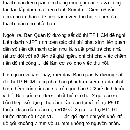
thanh toán liên quan đến hạng mục gối cao su và công
tác lao lắp dầm mà Liên danh Sumito – Cienco6 vẫn
chưa hoàn thành để tiến hành việc thu hồi số tiền đã
thanh toán cho nhà thầu.
Ngoài ra, Ban Quản lý đường sắt đô thị
TP HCM
đề nghị
Liên danh NJPT tính toán các chi phí phát sinh liên quan
đến số tiền đã thanh toán như lãi suất phải trả cho nhà
tài trợ đối với số tiền đã giải ngân, chi phí cho việc chậm
tiến độ thi công ... để làm cơ sở cho việc thu hồi.
Liên quan vụ việc này, mới đây, Ban quản lý đường sắt
đô thị
TP HCM
cùng nhà thầu phối hợp kiểm tra đã phát
hiện thêm bốn gối cao su trên gói thầu CP2 xê dịch khỏi
vị trí. Bốn gối mới được phát hiện có hai 2 gối cao su
bản thép, sử dụng cho dầm cầu cạn tại ví trí trụ P9-05
thuộc đoạn dầm cầu cạn VD9 và 2 gối tại trụ P11-06
thuộc đoạn cầu cạn VD11. Các gối dịch chuyển khỏi đá
kê gối khoảng 7 mm và 11 mm không rõ nguyên nhân.