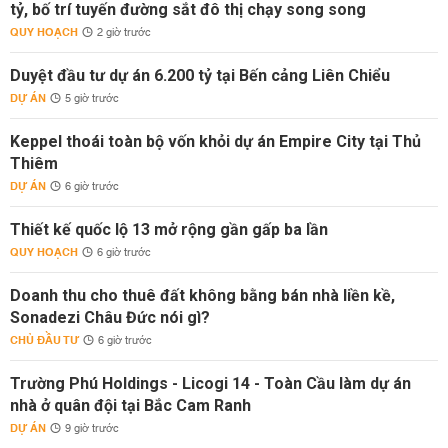
tỷ, bố trí tuyến đường sắt đô thị chạy song song
QUY HOẠCH
2 giờ trước
Duyệt đầu tư dự án 6.200 tỷ tại Bến cảng Liên Chiểu
DỰ ÁN
5 giờ trước
Keppel thoái toàn bộ vốn khỏi dự án Empire City tại Thủ
Thiêm
DỰ ÁN
6 giờ trước
Thiết kế quốc lộ 13 mở rộng gần gấp ba lần
QUY HOẠCH
6 giờ trước
Doanh thu cho thuê đất không bằng bán nhà liền kề,
Sonadezi Châu Đức nói gì?
CHỦ ĐẦU TƯ
6 giờ trước
Trường Phú Holdings - Licogi 14 - Toàn Cầu làm dự án
nhà ở quân đội tại Bắc Cam Ranh
DỰ ÁN
9 giờ trước