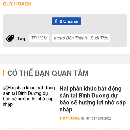
QUY HOẠCH
0
Chia sẻ
TP HCM
metro Bến Thành - Suối Tiên
Tag:
CÓ THỂ BẠN QUAN TÂM
Hai phân khúc bất động
sản tại Bình Dương dự
báo sẽ hưởng lợi nhờ sáp
nhập
THỊ TRƯỜNG
16:43 | 16/06/2025