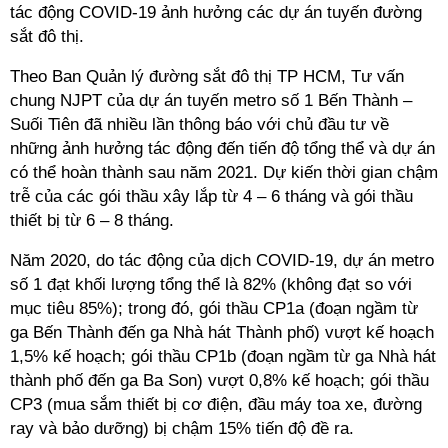
tác động COVID-19 ảnh hưởng các dự án tuyến đường
sắt đô thị.
Theo Ban Quản lý đường sắt đô thị TP HCM, Tư vấn
chung NJPT của dự án tuyến metro số 1 Bến Thành –
Suối Tiên đã nhiều lần thông báo với chủ đầu tư về
những ảnh hưởng tác động đến tiến độ tổng thể và dự án
có thể hoàn thành sau năm 2021. Dự kiến thời gian chậm
trễ của các gói thầu xây lắp từ 4 – 6 tháng và gói thầu
thiết bị từ 6 – 8 tháng.
Năm 2020, do tác động của dịch COVID-19, dự án metro
số 1 đạt khối lượng tổng thể là 82% (không đạt so với
mục tiêu 85%); trong đó, gói thầu CP1a (đoạn ngầm từ
ga Bến Thành đến ga Nhà hát Thành phố) vượt kế hoạch
1,5% kế hoạch; gói thầu CP1b (đoạn ngầm từ ga Nhà hát
thành phố đến ga Ba Son) vượt 0,8% kế hoạch; gói thầu
CP3 (mua sắm thiết bị cơ điện, đầu máy toa xe, đường
ray và bảo dưỡng) bị chậm 15% tiến độ đề ra.