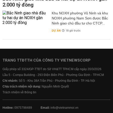
2.000 tỷ đồng
Khu NOXH phường Vũ Ninh và khu
NOXH phường Nam Sơn được Bắc
Ninh giao chủ đầu tư cho CTCP...
DỰ ÁN
18 giờ trước
TRANG TTĐTTH CỦA CÔNG TY VIETNEWSCORP
Giấy phép số 3324/GP-TTĐT do Sở VH&TT TPHCM cấp ngày 20/3/2026
Lầu 5 - Compa Building - 293 Điện Biên Phủ - Phường Gia Định - TP.HCM
Chi nhánh:
Số 5 - Khu 38A Trần Phú - Phường Ba Đình - TP. Hà Nội
Chịu trách nhiệm nội dung:
Nguyễn Minh Quyết
Trách nhiệm về thông tin
Hotline:
0975798489
Email:
info@vietnammoi.vn