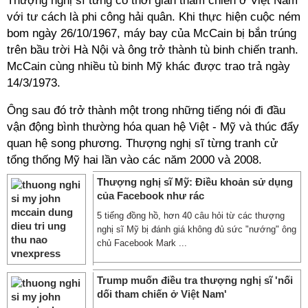
Thượng nghị sĩ từng có thời gian tham chiến ở Việt Nam
với tư cách là phi công hải quân. Khi thực hiện cuộc ném
bom ngày 26/10/1967, máy bay của McCain bị bắn trúng
trên bầu trời Hà Nội và ông trở thành tù binh chiến tranh.
McCain cùng nhiều tù binh Mỹ khác được trao trả ngày
14/3/1973.
Ông sau đó trở thành một trong những tiếng nói đi đầu
vận động bình thường hóa quan hệ Việt - Mỹ và thúc đẩy
quan hệ song phương. Thượng nghị sĩ từng tranh cử
tổng thống Mỹ hai lần vào các năm 2000 và 2008.
Thượng nghị sĩ Mỹ: Điều khoản sử dụng
của Facebook như rác
5 tiếng đồng hồ, hơn 40 câu hỏi từ các thượng
nghị sĩ Mỹ bị đánh giá không đủ sức "nướng" ông
chủ Facebook Mark ...
Trump muốn điều tra thượng nghị sĩ 'nối
dối tham chiến ở Việt Nam'