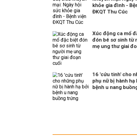
khỏe gia đình - Bệ
ĐKQT Thu Cúc
Xúc động ca mổ đặ
đón bé sơ sinh từ 
mẹ ung thư giai đo
16 'cứu tinh' cho 
phụ nữ bị hành hạ 
bệnh u nang buồn