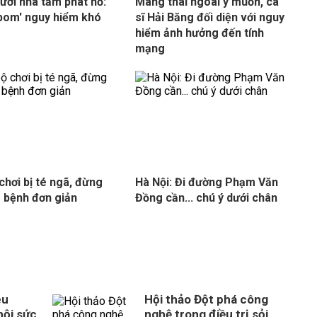
ưởi nhà tắm phát nổ:
Mang thai ngoài ý muốn, ca
bom' nguy hiểm khó
sĩ Hải Băng đối diện với nguy
hiểm ảnh hưởng đến tính
mạng
 chơi bị té ngã, đừng
Hà Nội: Đi đường Phạm Văn
 bệnh đơn giản
Đồng cần... chú ý dưới chân
êu
Hội thảo Đột phá công
hội sức
nghệ trong điều trị sỏi