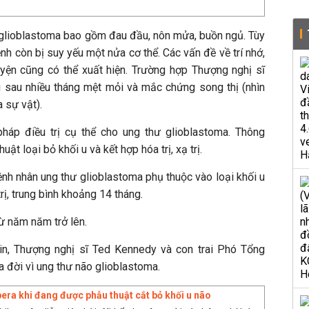
 glioblastoma bao gồm đau đầu, nôn mửa, buồn ngủ. Tùy
bệnh còn bị suy yếu một nửa cơ thể. Các vấn đề về trí nhớ,
uyện cũng có thể xuất hiện. Trường hợp Thượng nghị sĩ
u sau nhiều tháng mệt mỏi và mắc chứng song thị (nhìn
a sự vật).
háp điều trị cụ thể cho ung thư glioblastoma. Thông
uật loại bỏ khối u và kết hợp hóa trị, xạ trị.
ệnh nhân ung thư glioblastoma phụ thuộc vào loại khối u
ị, trung bình khoảng 14 tháng.
 năm năm trở lên.
n, Thượng nghị sĩ Ted Kennedy và con trai Phó Tổng
 đời vì ung thư não glioblastoma.
pera khi đang được phẫu thuật cắt bỏ khối u não