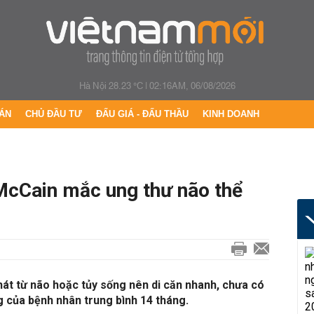
Hà Nội 28.23 °C
|
02:16AM, 06/08/2026
ÁN
CHỦ ĐẦU TƯ
ĐẤU GIÁ - ĐẤU THẦU
KINH DOANH
McCain mắc ung thư não thể
hát từ não hoặc tủy sống nên di căn nhanh, chưa có
ng của bệnh nhân trung bình 14 tháng.