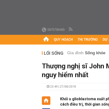
0975798489
QUY HOẠCH
THỊ TRƯỜNG
DỰ 
LỐI SỐNG
Gia đình
Sống khỏe
Thượng nghị sĩ John 
nguy hiểm nhất
23:49 | 27/08/2018
Khối u glioblastoma xuất p
cách điều trị, thời gian số