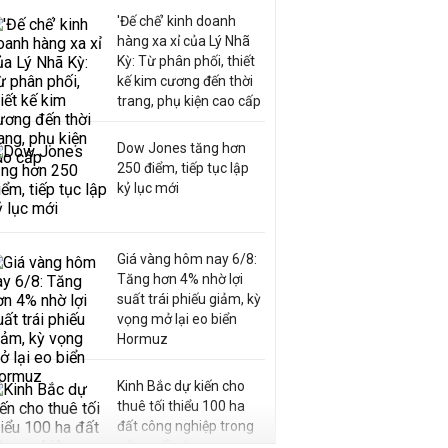
'Đế chế’ kinh doanh
hàng xa xỉ của Lý Nhã
Kỳ: Từ phân phối, thiết
kế kim cương đến thời
trang, phụ kiện cao cấp
Dow Jones tăng hơn
250 điểm, tiếp tục lập
kỷ lục mới
Giá vàng hôm nay 6/8:
Tăng hơn 4% nhờ lợi
suất trái phiếu giảm, kỳ
vọng mở lại eo biển
Hormuz
Kinh Bắc dự kiến cho
thuê tối thiểu 100 ha
đất công nghiệp trong
nửa cuối năm