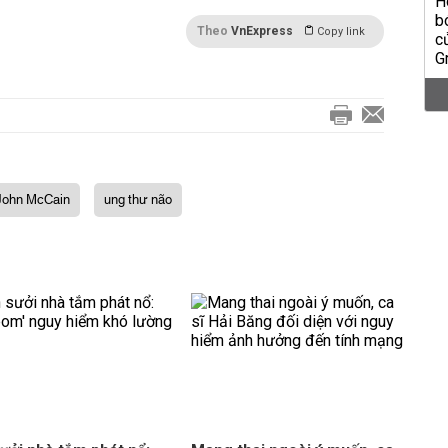
Theo
VnExpress
Copy link
John McCain
ung thư não