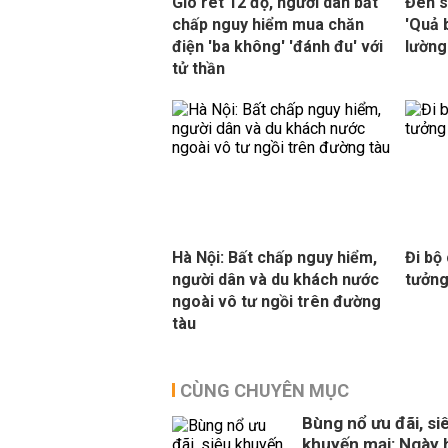
Gió rét 12 độ, người dân bất
Đèn s
chấp nguy hiểm mua chăn
'Quả 
điện 'ba không' 'đánh đu' với
lường
tử thần
Hà Nội: Bất chấp nguy hiểm,
Đi bộ
người dân và du khách nước
tưởng
ngoài vô tư ngồi trên đường
tàu
CÙNG CHUYÊN MỤC
Bùng nổ ưu đãi, si
khuyến mại: Ngày 