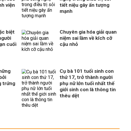
nh viện
tiết niệu gây ấn tượng
mạnh
c biệt
Chuyên gia hóa giải quan
người
niệm sai lầm về kích cỡ
ạn cuối
cậu nhỏ
những
Cụ bà 101 tuổi sinh con
bởi
thứ 17, trở thành người
g trứng
phụ nữ lớn tuổi nhất thế
giới sinh con là thông tin
thêu dệt