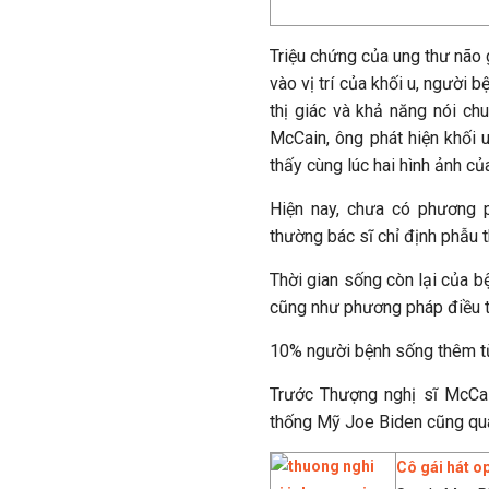
Triệu chứng của ung thư não
vào vị trí của khối u, người 
thị giác và khả năng nói ch
McCain, ông phát hiện khối 
thấy cùng lúc hai hình ảnh củ
Hiện nay, chưa có phương p
thường bác sĩ chỉ định phẫu th
Thời gian sống còn lại của b
cũng như phương pháp điều tr
10% người bệnh sống thêm từ
Trước Thượng nghị sĩ McCai
thống Mỹ Joe Biden cũng qua
Cô gái hát o