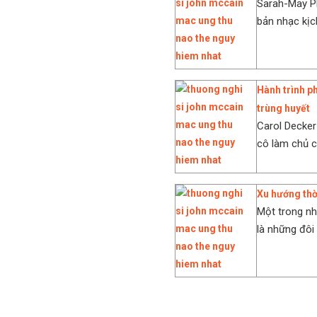
Sarah-May Ph
bản nhạc kịch
Hành trình p
trùng huyết
Carol Decker
cô làm chủ c
Xu hướng thờ
Một trong nh
là những đôi 