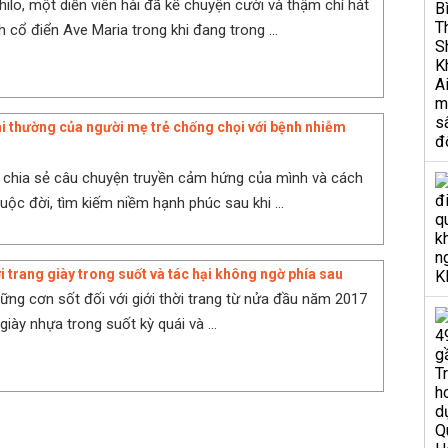
ilo, một diễn viên hài đã kể chuyện cười và thậm chí hát
 cổ điển Ave Maria trong khi đang trong ...
hi thường của người mẹ trẻ chống chọi với bệnh nhiễm
 chia sẻ câu chuyện truyền cảm hứng của mình và cách
uộc đời, tìm kiếm niềm hạnh phúc sau khi ...
i trang giày trong suốt và tác hại không ngờ phía sau
ững cơn sốt đối với giới thời trang từ nửa đầu năm 2017
giày nhựa trong suốt kỳ quái và ...