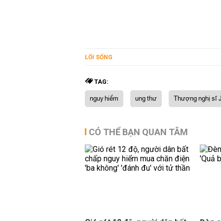
LỐI SỐNG
TAG:
nguy hiểm
ung thư
Thượng nghị sĩ 
CÓ THỂ BẠN QUAN TÂM