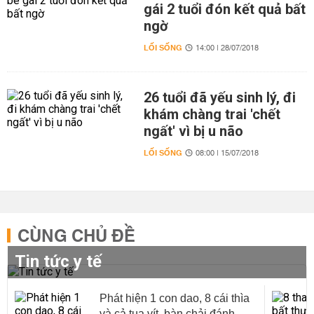
gái 2 tuổi đón kết quả bất
ngờ
LỐI SỐNG
14:00 | 28/07/2018
26 tuổi đã yếu sinh lý, đi
khám chàng trai 'chết
ngất' vì bị u não
LỐI SỐNG
08:00 | 15/07/2018
CÙNG CHỦ ĐỀ
Tin tức y tế
Phát hiện 1 con dao, 8 cái thìa
và cả tua vít, bàn chải đánh