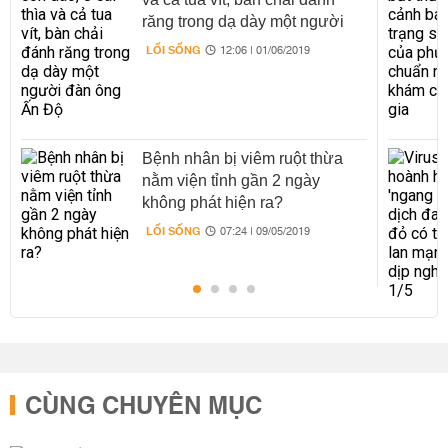
răng trong dạ dày một người
đàn ông Ấn Độ
LỐI SỐNG
12:06 | 01/06/2019
Bệnh nhân bị viêm ruột thừa
nằm viện tỉnh gần 2 ngày
không phát hiện ra?
LỐI SỐNG
07:24 | 09/05/2019
CÙNG CHUYÊN MỤC