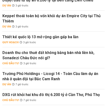
Duyệt đầu tư dự án 6.200 tỷ tại Bến cảng Liên Chiểu
DỰ ÁN
3 giờ trước
Keppel thoái toàn bộ vốn khỏi dự án Empire City tại Thủ
Thiêm
DỰ ÁN
3 giờ trước
Thiết kế quốc lộ 13 mở rộng gần gấp ba lần
QUY HOẠCH
3 giờ trước
Doanh thu cho thuê đất không bằng bán nhà liền kề,
Sonadezi Châu Đức nói gì?
CHỦ ĐẦU TƯ
3 giờ trước
Trường Phú Holdings - Licogi 14 - Toàn Cầu làm dự án
nhà ở quân đội tại Bắc Cam Ranh
DỰ ÁN
7 giờ trước
DXG rút khỏi hai khu đô thị 6.200 tỷ ở Cần Thơ, Phú Thọ
CHỦ ĐẦU TƯ
7 giờ trước