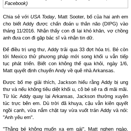
Facebook)
Chia sẻ với
USA Today
, Matt Sooter, bố của hai anh em
cho biết Addy được chẩn đoán u thân não (DIPG) vào
tháng 11/2016. Nhận thấy con đi lại khó khăn, vợ chồng
anh đưa con đi gặp bác sĩ và nhận tin dữ.
Để điều trị ung thư, Addy trải qua 33 đợt hóa trị. Bé còn
tới Mexico thử phương pháp mới song khối u vẫn tiếp
tục phát triển. Biết con không thể qua khỏi, ngày 1/6,
Matt quyết định chuyển Andy về quê nhà Arkansas.
Được bố mẹ giải thích, Jackson hiểu rằng Addy bị ung
thư và nếu không tiêu diệt khối u, cô bé sẽ ra đi mãi mãi.
Từ lúc Addy quay lại Arkansas, Jackson thường xuyên
túc trực bên em. Dù trời đã khuya, cậu vẫn kiên quyết
ngồi cạnh, vừa nắm chặt tay vừa vuốt trán Addy và nói:
"Anh yêu em".
"Thằng bé không muốn xa em gái", Matt nghẹn ngào.