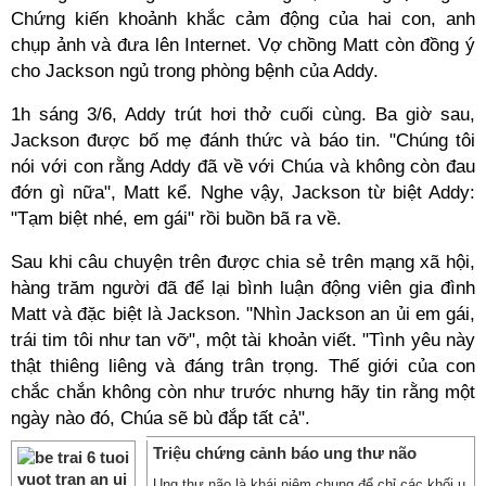
Chứng kiến khoảnh khắc cảm động của hai con, anh
chụp ảnh và đưa lên Internet. Vợ chồng Matt còn đồng ý
cho Jackson ngủ trong phòng bệnh của Addy.
1h sáng 3/6, Addy trút hơi thở cuối cùng. Ba giờ sau,
Jackson được bố mẹ đánh thức và báo tin. "Chúng tôi
nói với con rằng Addy đã về với Chúa và không còn đau
đớn gì nữa", Matt kể. Nghe vậy, Jackson từ biệt Addy:
"Tạm biệt nhé, em gái" rồi buồn bã ra về.
Sau khi câu chuyện trên được chia sẻ trên mạng xã hội,
hàng trăm người đã để lại bình luận động viên gia đình
Matt và đặc biệt là Jackson. "Nhìn Jackson an ủi em gái,
trái tim tôi như tan vỡ", một tài khoản viết. "Tình yêu này
thật thiêng liêng và đáng trân trọng. Thế giới của con
chắc chắn không còn như trước nhưng hãy tin rằng một
ngày nào đó, Chúa sẽ bù đắp tất cả".
Triệu chứng cảnh báo ung thư não
Ung thư não là khái niệm chung để chỉ các khối u