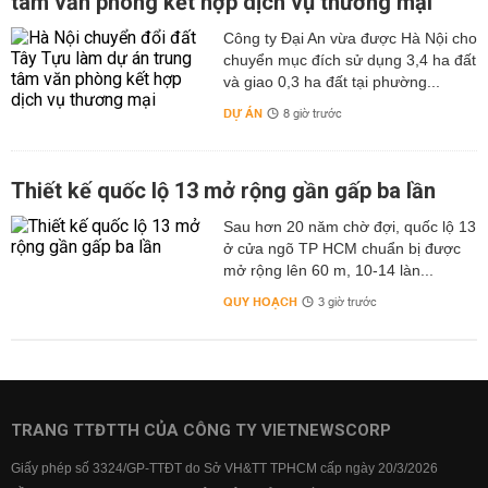
tâm văn phòng kết hợp dịch vụ thương mại
Công ty Đại An vừa được Hà Nội cho
chuyển mục đích sử dụng 3,4 ha đất
và giao 0,3 ha đất tại phường...
DỰ ÁN
8 giờ trước
Thiết kế quốc lộ 13 mở rộng gần gấp ba lần
Sau hơn 20 năm chờ đợi, quốc lộ 13
ở cửa ngõ TP HCM chuẩn bị được
mở rộng lên 60 m, 10-14 làn...
QUY HOẠCH
3 giờ trước
TRANG TTĐTTH CỦA CÔNG TY VIETNEWSCORP
Giấy phép số 3324/GP-TTĐT do Sở VH&TT TPHCM cấp ngày 20/3/2026