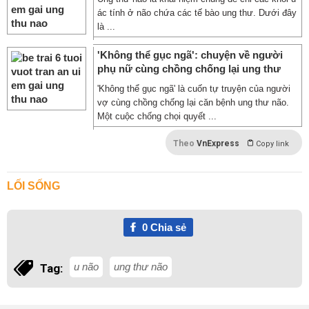
ác tính ở não chứa các tế bào ung thư. Dưới đây
là ...
'Không thể gục ngã': chuyện về người
phụ nữ cùng chồng chống lại ung thư
'Không thể gục ngã' là cuốn tự truyện của người
vợ cùng chồng chống lại căn bệnh ung thư não.
Một cuộc chống chọi quyết ...
Theo
VnExpress
Copy link
LỐI SỐNG
0
Chia sẻ
u não
ung thư não
Tag: