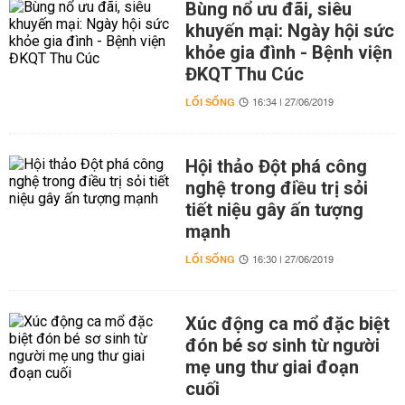
Bùng nổ ưu đãi, siêu
khuyến mại: Ngày hội sức
khỏe gia đình - Bệnh viện
ĐKQT Thu Cúc
LỐI SỐNG
16:34 | 27/06/2019
Hội thảo Đột phá công
nghệ trong điều trị sỏi
tiết niệu gây ấn tượng
mạnh
LỐI SỐNG
16:30 | 27/06/2019
Xúc động ca mổ đặc biệt
đón bé sơ sinh từ người
mẹ ung thư giai đoạn
cuối