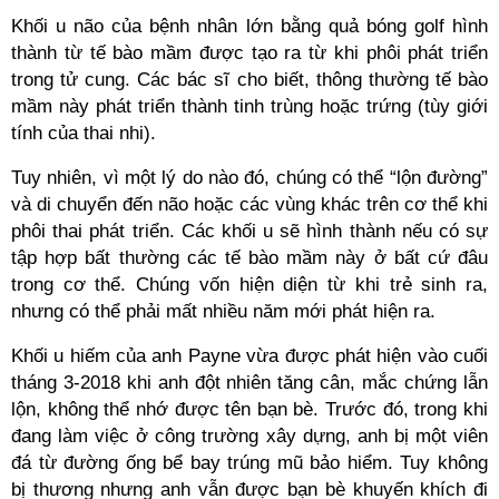
Khối u não của bệnh nhân lớn bằng quả bóng golf hình
thành từ tế bào mầm được tạo ra từ khi phôi phát triển
trong tử cung. Các bác sĩ cho biết, thông thường tế bào
mầm này phát triển thành tinh trùng hoặc trứng (tùy giới
tính của thai nhi).
Tuy nhiên, vì một lý do nào đó, chúng có thể “lộn đường”
và di chuyển đến não hoặc các vùng khác trên cơ thể khi
phôi thai phát triển. Các khối u sẽ hình thành nếu có sự
tập hợp bất thường các tế bào mầm này ở bất cứ đâu
trong cơ thể. Chúng vốn hiện diện từ khi trẻ sinh ra,
nhưng có thể phải mất nhiều năm mới phát hiện ra.
Khối u hiếm của anh Payne vừa được phát hiện vào cuối
tháng 3-2018 khi anh đột nhiên tăng cân, mắc chứng lẫn
lộn, không thể nhớ được tên bạn bè. Trước đó, trong khi
đang làm việc ở công trường xây dựng, anh bị một viên
đá từ đường ống bể bay trúng mũ bảo hiểm. Tuy không
bị thương nhưng anh vẫn được bạn bè khuyến khích đi