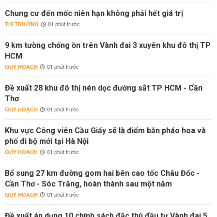
Chung cư đến mốc niên hạn không phải hết giá trị
THỊ TRƯỜNG
01 phút trước
9 km tường chống ồn trên Vành đai 3 xuyên khu đô thị TP
HCM
QUY HOẠCH
01 phút trước
Đề xuất 28 khu đô thị nén dọc đường sắt TP HCM - Cần
Thơ
QUY HOẠCH
01 phút trước
Khu vực Công viên Cầu Giấy sẽ là điểm bắn pháo hoa và
phố đi bộ mới tại Hà Nội
QUY HOẠCH
01 phút trước
Bổ sung 27 km đường gom hai bên cao tốc Châu Đốc -
Cần Thơ - Sóc Trăng, hoàn thành sau một năm
QUY HOẠCH
01 phút trước
Đề xuất áp dụng 10 chính sách đặc thù đầu tư Vành đai 5