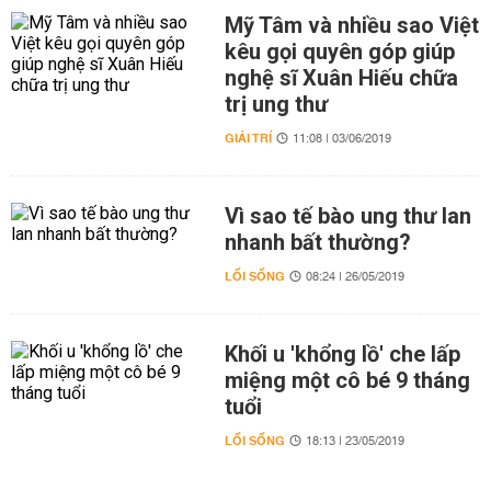
Mỹ Tâm và nhiều sao Việt
kêu gọi quyên góp giúp
nghệ sĩ Xuân Hiếu chữa
trị ung thư
GIẢI TRÍ
11:08 | 03/06/2019
Vì sao tế bào ung thư lan
nhanh bất thường?
LỐI SỐNG
08:24 | 26/05/2019
Khối u 'khổng lồ' che lấp
miệng một cô bé 9 tháng
tuổi
LỐI SỐNG
18:13 | 23/05/2019