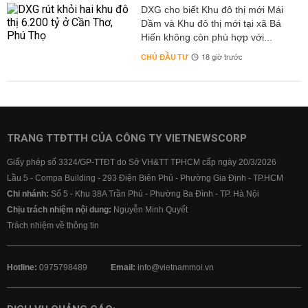
DXG cho biết Khu đô thị mới Mái
Dầm và Khu đô thị mới tại xã Bá
Hiến không còn phù hợp với...
CHỦ ĐẦU TƯ
18 giờ trước
TRANG TTĐTTH CỦA CÔNG TY VIETNEWSCORP
Giấy phép số 3324/GP-TTĐT do Sở VH&TT TPHCM cấp ngày 20/3/2026
Lầu 5 - Compa Building - 293 Điện Biên Phủ - Phường Gia Định - TP.HCM
Chi nhánh:
Số 5 - Khu 38A Trần Phú - Phường Ba Đình - TP. Hà Nội
Chịu trách nhiệm nội dung:
Nguyễn Minh Quyết
Trách nhiệm về thông tin
Hotline:
0975798489
Email:
info@vietnammoi.vn