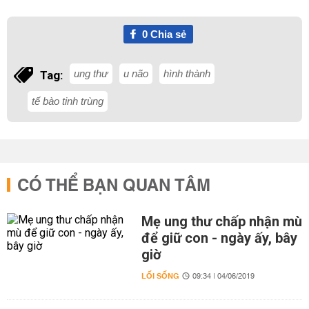
0
Chia sẻ
ung thư
u não
hình thành
Tag:
tế bào tinh trùng
CÓ THỂ BẠN QUAN TÂM
Mẹ ung thư chấp nhận mù
để giữ con - ngày ấy, bây
giờ
LỐI SỐNG
09:34 | 04/06/2019