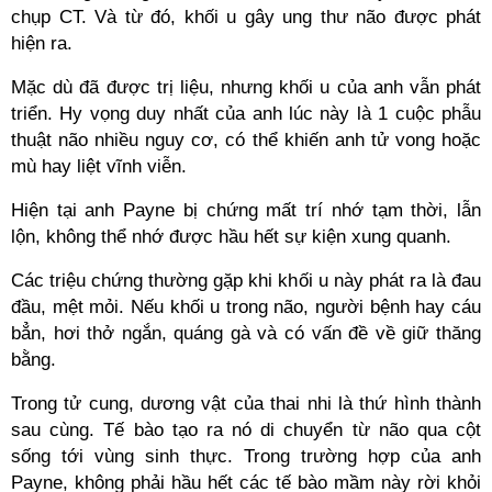
chụp CT. Và từ đó, khối u gây ung thư não được phát
hiện ra.
Mặc dù đã được trị liệu, nhưng khối u của anh vẫn phát
triển. Hy vọng duy nhất của anh lúc này là 1 cuộc phẫu
thuật não nhiều nguy cơ, có thể khiến anh tử vong hoặc
mù hay liệt vĩnh viễn.
Hiện tại anh Payne bị chứng mất trí nhớ tạm thời, lẫn
lộn, không thể nhớ được hầu hết sự kiện xung quanh.
Các triệu chứng thường gặp khi khối u này phát ra là đau
đầu, mệt mỏi. Nếu khối u trong não, người bệnh hay cáu
bẳn, hơi thở ngắn, quáng gà và có vấn đề về giữ thăng
bằng.
Trong tử cung, dương vật của thai nhi là thứ hình thành
sau cùng. Tế bào tạo ra nó di chuyển từ não qua cột
sống tới vùng sinh thực. Trong trường hợp của anh
Payne, không phải hầu hết các tế bào mầm này rời khỏi