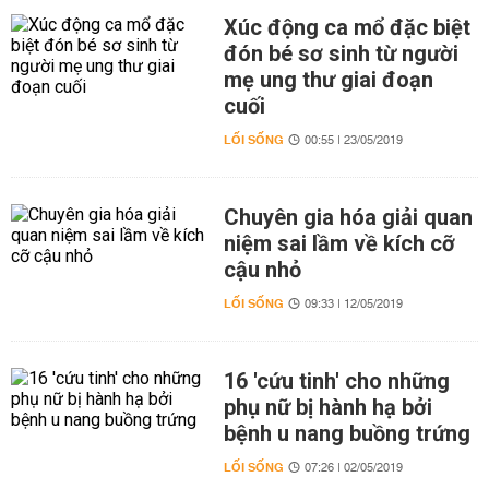
Xúc động ca mổ đặc biệt
đón bé sơ sinh từ người
mẹ ung thư giai đoạn
cuối
LỐI SỐNG
00:55 | 23/05/2019
Chuyên gia hóa giải quan
niệm sai lầm về kích cỡ
cậu nhỏ
LỐI SỐNG
09:33 | 12/05/2019
16 'cứu tinh' cho những
phụ nữ bị hành hạ bởi
bệnh u nang buồng trứng
LỐI SỐNG
07:26 | 02/05/2019