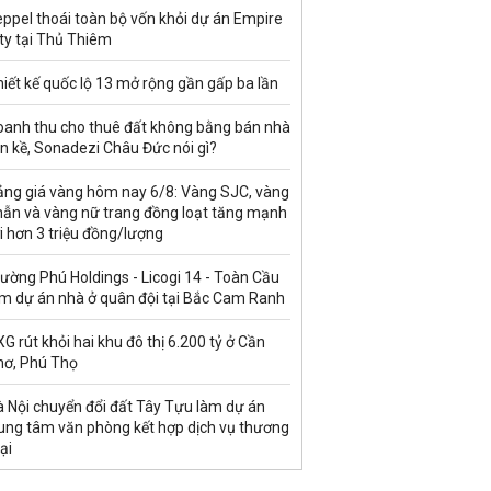
ppel thoái toàn bộ vốn khỏi dự án Empire
ty tại Thủ Thiêm
iết kế quốc lộ 13 mở rộng gần gấp ba lần
oanh thu cho thuê đất không bằng bán nhà
ền kề, Sonadezi Châu Đức nói gì?
ảng giá vàng hôm nay 6/8: Vàng SJC, vàng
hẫn và vàng nữ trang đồng loạt tăng mạnh
i hơn 3 triệu đồng/lượng
ường Phú Holdings - Licogi 14 - Toàn Cầu
àm dự án nhà ở quân đội tại Bắc Cam Ranh
G rút khỏi hai khu đô thị 6.200 tỷ ở Cần
hơ, Phú Thọ
à Nội chuyển đổi đất Tây Tựu làm dự án
rung tâm văn phòng kết hợp dịch vụ thương
ại