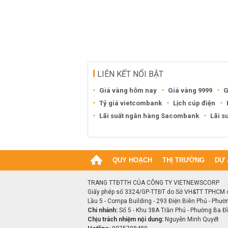
LIÊN KẾT NỔI BẬT
Giá vàng hôm nay
Giá vàng 9999
G
Tỷ giá vietcombank
Lịch cúp điện
Lãi suất ngân hàng Sacombank
Lãi s
QUY HOẠCH
THỊ TRƯỜNG
DỰ 
TRANG TTĐTTH CỦA CÔNG TY VIETNEWSCORP
Giấy phép số 3324/GP-TTĐT do Sở VH&TT TPHCM 
Lầu 5 - Compa Building - 293 Điện Biên Phủ - Phườ
Chi nhánh:
Số 5 - Khu 38A Trần Phú - Phường Ba Đìn
Chịu trách nhiệm nội dung:
Nguyễn Minh Quyết