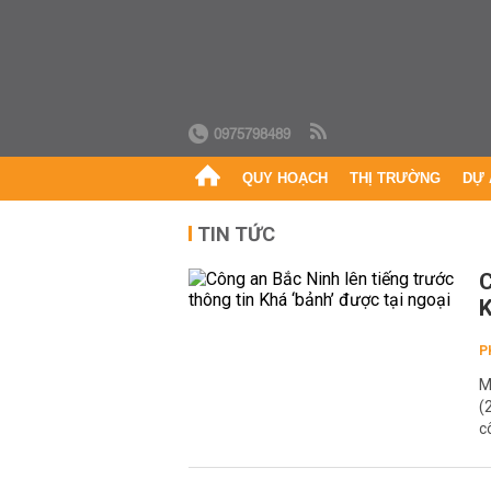
0975798489
QUY HOẠCH
THỊ TRƯỜNG
DỰ 
TIN TỨC
C
K
P
M
(
c