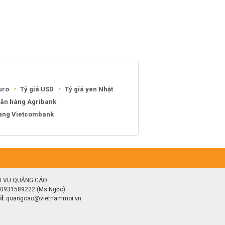
uro
Tỷ giá USD
Tỷ giá yen Nhật
gân hàng Agribank
hàng Vietcombank
H VỤ QUẢNG CÁO
0931589222 (Ms Ngọc)
l:
quangcao@vietnammoi.vn