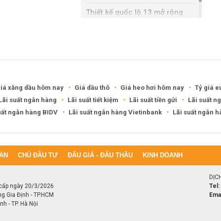
Thiết kế quốc lộ 13 mở rộng
gần gấp ba lần
iá xăng dầu hôm nay
Giá dầu thô
Giá heo hơi hôm nay
Tỷ giá e
Lãi suất ngân hàng
Lãi suất tiết kiệm
Lãi suất tiền gửi
Lãi suất n
uất ngân hàng BIDV
Lãi suất ngân hàng Vietinbank
Lãi suất ngân 
ÁN
CHỦ ĐẦU TƯ
ĐẤU GIÁ - ĐẤU THẦU
KINH DOANH
DỊC
cấp ngày 20/3/2026
Tel:
ng Gia Định - TP.HCM
Emai
h - TP. Hà Nội