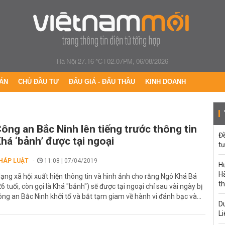
Hà Nội 27.16 °C
|
02:07PM, 06/08/2026
ÁN
CHỦ ĐẦU TƯ
ĐẤU GIÁ - ĐẤU THẦU
KINH DOANH
ông an Bắc Ninh lên tiếng trước thông tin
Đ
há ‘bảnh’ được tại ngoại
tư
HÁP LUẬT
11:08 | 07/04/2019
H
Hà
ạng xã hội xuất hiện thông tin và hình ảnh cho rằng Ngô Khá Bá
th
26 tuổi, còn gọi là Khá "bảnh") sẽ được tại ngoại chỉ sau vài ngày bị
ông an Bắc Ninh khởi tố và bắt tạm giam về hành vi đánh bạc và...
Du
Li