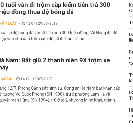
0 tuổi vẫn đi trộm cắp kiếm tiền trả 300
Ke
riệu đồng thua độ bóng đá
Ci
Th
HÁP LUẬT
12:07 | 29/03/2019
hua cá độ bóng đá với số tiền hơn 300 triệu đồng, Võ Hùng đã đột
D
hập vào nhà dân trộm cắp đồ gỗ để bán trả nợ.
li
B
n
à Nam: Bắt giữ 2 thanh niên 9X trộm xe
tớ
máy
Tr
HỜI SỰ
14:17 | 12/07/2017
l
áng 12/7, Phòng Cảnh sát hình sự, Công an Hà Nam bắt khẩn cấp
DX
ối tượng Vũ Quốc Phong (SN 1990), trú ở phường Lam Hạ và
T
guyễn Văn Hùng (SN 1994), trú ở tổ 2 phường Minh Khai, thành...
H
t
m