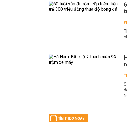
6
t
P
T
n
H
T
S
đ
N
TÌM THEO NGÀY