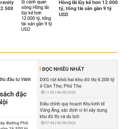
erenity
Hồng lãi lũy kế hơn 12.000
 2.500
tỷ, tổng tài sản gần 9 tỷ
USD
ĐỌC NHIỀU NHẤT
DXG rút khỏi hai khu đô thị 6.200 tỷ
ở Cần Thơ, Phú Thọ
 sách đặc
11:09 | 06/08/2026
Nội
Điều chỉnh quy hoạch Khu kinh tế
Vũng Áng, xác định vị trí xây dựng
khu đô thị và du lịch
xây đường Phố
07:44 | 06/08/2026
gần 16.500 tỷ,