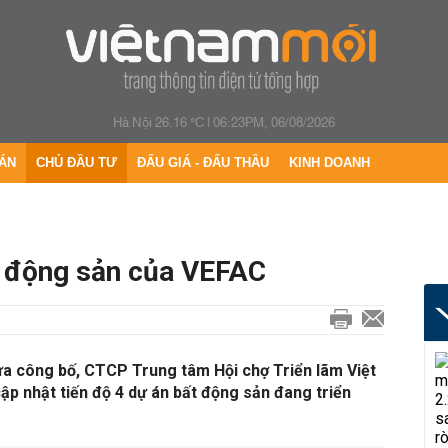
Hà Nội 26.16 °C
|
06:23PM, 06/08/2026
ÁN
CHỦ ĐẦU TƯ
ĐẤU GIÁ - ĐẤU THẦU
KINH DOANH
t động sản của VEFAC
ừa công bố, CTCP Trung tâm Hội chợ Triển lãm Việt
p nhật tiến độ 4 dự án bất động sản đang triển