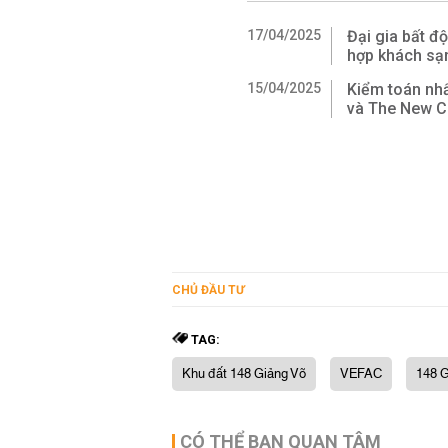
17/04/2025
Đại gia bất đ
hợp khách sạ
15/04/2025
Kiểm toán nh
và The New Ci
CHỦ ĐẦU TƯ
TAG:
Khu đất 148 Giảng Võ
VEFAC
148 G
CÓ THỂ BẠN QUAN TÂM