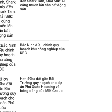
đến Shark Tam, Khải Silk: Ai
cũng muốn lấn sân bất động
Thị trường thường
sản
‘phất lên’ trong tháng 8,
nhóm ngành nào có
tiềm năng dẫn sóng?
Bắc Ninh điều chỉnh quy
hoạch khu công nghiệp của
KBC
Hơn 49ha đất gần Bãi
Trường quy hoạch cho dự
án Phú Quốc Housing và
bóng dáng của MIK Group