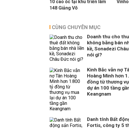
10 cao ốc tại khu triển lãm
Vinho
148 Giảng Võ
CÙNG CHUYÊN MỤC
Doanh thu cho thu
không bằng bán nh
kề, Sonadezi Châu
nói gì?
Kinh Bắc vẫn nợ T
Hoàng Minh hơn 1.
đồng từ thương vụ
dự án 100 tầng gầ
Keangnam
Danh tính Bất độn
Fortis, công ty 5 