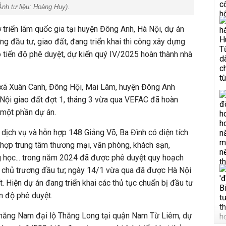
nh tư liệu: Hoàng Huy).
 triển lãm quốc gia tại huyện Đông Anh, Hà Nội, dự án
g đầu tư, giao đất, đang triển khai thi công xây dựng
 tiến độ phê duyệt, dự kiến quý IV/2025 hoàn thành nhà
c xã Xuân Canh, Đông Hội, Mai Lâm, huyện Đông Anh
ội giao đất đợt 1, tháng 3 vừa qua VEFAC đã hoàn
 một phần dự án.
dịch vụ và hỗn hợp 148 Giảng Võ, Ba Đình có diện tích
hợp trung tâm thương mại, văn phòng, khách sạn,
g học... trong năm 2024 đã được phê duyệt quy hoạch
n chủ trương đầu tư; ngày 14/1 vừa qua đã được Hà Nội
. Hiện dự án đang triển khai các thủ tục chuẩn bị đầu tư
ến độ phê duyệt.
c năng Nam đại lộ Thăng Long tại quận Nam Từ Liêm, dự