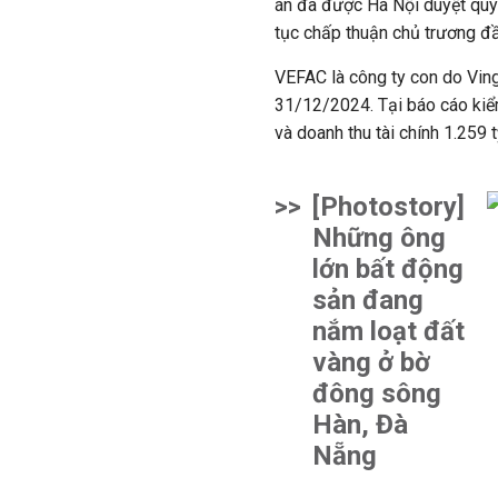
án đã được Hà Nội duyệt quy 
tục chấp thuận chủ trương đầ
VEFAC là công ty con do Ving
31/12/2024. Tại báo cáo kiể
và doanh thu tài chính 1.259 
>>
[Photostory]
Những ông
lớn bất động
sản đang
nắm loạt đất
vàng ở bờ
đông sông
Hàn, Đà
Nẵng