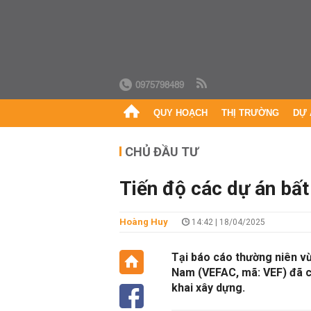
0975798489
QUY HOẠCH
THỊ TRƯỜNG
DỰ 
CHỦ ĐẦU TƯ
Tiến độ các dự án bấ
Hoàng Huy
14:42 | 18/04/2025
Tại báo cáo thường niên v
Nam (VEFAC, mã: VEF) đã cậ
khai xây dựng.