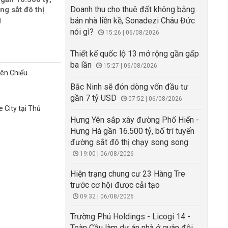
Doanh thu cho thuê đất không bằng
ng sắt đô thị
g
bán nhà liền kề, Sonadezi Châu Đức
nói gì?
15:26 | 06/08/2026
Thiết kế quốc lộ 13 mở rộng gần gấp
ba lần
15:27 | 06/08/2026
iên Chiểu
Bắc Ninh sẽ đón dòng vốn đầu tư
gần 7 tỷ USD
07:52 | 06/08/2026
 City tại Thủ
Hưng Yên sắp xây đường Phố Hiến -
Hưng Hà gần 16.500 tỷ, bố trí tuyến
đường sắt đô thị chạy song song
19:00 | 06/08/2026
Hiện trạng chung cư 23 Hàng Tre
trước cơ hội được cải tạo
09:32 | 06/08/2026
Trường Phú Holdings - Licogi 14 -
Toàn Cầu làm dự án nhà ở quân đội