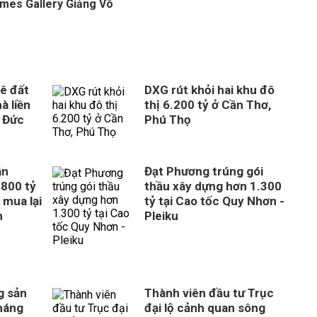
mes Gallery Giảng Võ
ê đất
DXG rút khỏi hai khu đô
à liền
thị 6.200 tỷ ở Cần Thơ,
 Đức
Phú Thọ
ân
Đạt Phương trúng gói
800 tỷ
thầu xây dựng hơn 1.300
 mua lại
tỷ tại Cao tốc Quy Nhơn -
n
Pleiku
g sản
Thành viên đầu tư Trục
tháng
đại lộ cảnh quan sông