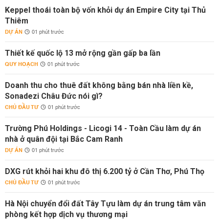
Keppel thoái toàn bộ vốn khỏi dự án Empire City tại Thủ
Thiêm
DỰ ÁN
01 phút trước
Thiết kế quốc lộ 13 mở rộng gần gấp ba lần
QUY HOẠCH
01 phút trước
Doanh thu cho thuê đất không bằng bán nhà liền kề,
Sonadezi Châu Đức nói gì?
CHỦ ĐẦU TƯ
01 phút trước
Trường Phú Holdings - Licogi 14 - Toàn Cầu làm dự án
nhà ở quân đội tại Bắc Cam Ranh
DỰ ÁN
01 phút trước
DXG rút khỏi hai khu đô thị 6.200 tỷ ở Cần Thơ, Phú Thọ
CHỦ ĐẦU TƯ
01 phút trước
Hà Nội chuyển đổi đất Tây Tựu làm dự án trung tâm văn
phòng kết hợp dịch vụ thương mại