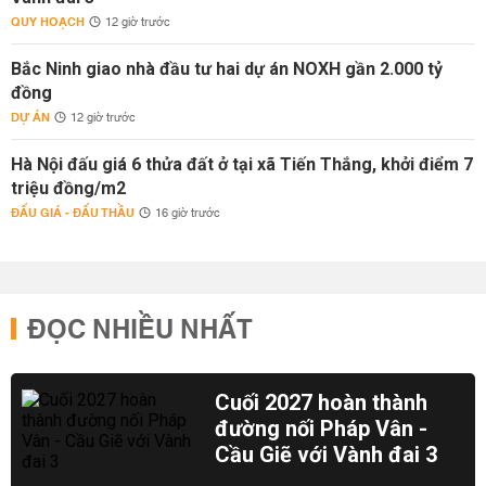
QUY HOẠCH
12 giờ trước
Bắc Ninh giao nhà đầu tư hai dự án NOXH gần 2.000 tỷ
đồng
DỰ ÁN
12 giờ trước
Hà Nội đấu giá 6 thửa đất ở tại xã Tiến Thắng, khởi điểm 7
triệu đồng/m2
ĐẤU GIÁ - ĐẤU THẦU
16 giờ trước
ĐỌC NHIỀU NHẤT
Cuối 2027 hoàn thành
đường nối Pháp Vân -
Cầu Giẽ với Vành đai 3