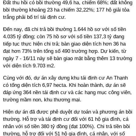
Đất thu hồi có bồi thường 49,6 ha, chiếm 68%; đất không
bồi thường khoảng 23 ha chiếm 32,22%; 177 hộ giải tỏa
trắng phải bố trí tái định cư.
Đến nay, đã chi trả bồi thường 1.644 hồ sơ với số tiền
4.035 tỷ đồng; còn 75 hồ sơ với số tiền 137,3 tỷ đang
tiếp tục thực hiện chi trả; bàn giao diện tích hơn 36 ha
đạt hơn 73% trên tổng số 490 trường hợp. Dự kiến, từ
ngày 7 - 16/11 này sẽ bàn giao mặt bằng thêm 13 trường
với diện tích 9.703 m2.
Cùng với đó, dự án xây dựng khu tái định cư An Thạnh
có tổng diện tích 6,97 hecta. Khi h​oàn thành, dự án sẽ
đáp ứng 364 nền tái định cư và các hạng mục công viên,
trường mầm non, khu thương mại.
Hiện dự án đã được phê duyệt dự toán và phương án bồi
thường. Hỗ trợ và tái định cư đối với 61 hộ gia đình, cá
nhân với số tiền 380 tỷ đồng (đạt 100%). Chi trả tiền bồi
thường, hỗ trợ đối với 51 hộ gia đình, cá nhân, với số