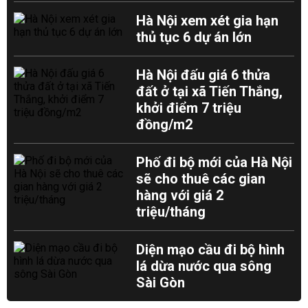
Hà Nội xem xét gia hạn
thủ tục 6 dự án lớn
Hà Nội đấu giá 6 thửa
đất ở tại xã Tiến Thắng,
khởi điểm 7 triệu
đồng/m2
Phố đi bộ mới của Hà Nội
sẽ cho thuê các gian
hàng với giá 2
triệu/tháng
Diện mạo cầu đi bộ hình
lá dừa nước qua sông
Sài Gòn