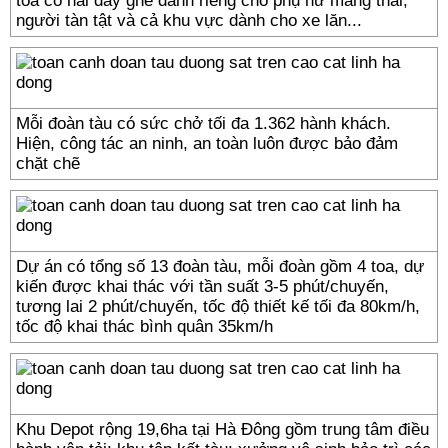
toa có hai dãy ghế dành riêng cho phụ nữ mang thai,
người tàn tật và cả khu vực dành cho xe lăn...
Mỗi đoàn tàu có sức chở tối đa 1.362 hành khách.
Hiện, công tác an ninh, an toàn luôn được bảo đảm
chặt chẽ
Dự án có tổng số 13 đoàn tàu, mỗi đoàn gồm 4 toa, dự
kiến được khai thác với tần suất 3-5 phút/chuyến,
tương lai 2 phút/chuyến, tốc độ thiết kế tối đa 80km/h,
tốc độ khai thác bình quân 35km/h
Khu Depot rộng 19,6ha tại Hà Đông gồm trung tâm điều