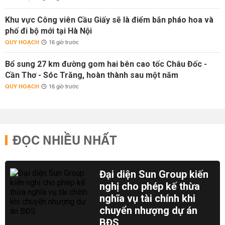
Khu vực Công viên Cầu Giấy sẽ là điểm bắn pháo hoa và
phố đi bộ mới tại Hà Nội
QUY HOẠCH
16 giờ trước
Bổ sung 27 km đường gom hai bên cao tốc Châu Đốc -
Cần Thơ - Sóc Trăng, hoàn thành sau một năm
QUY HOẠCH
16 giờ trước
ĐỌC NHIỀU NHẤT
Đại diện Sun Group kiến
nghị cho phép kế thừa
nghĩa vụ tài chính khi
chuyển nhượng dự án
BĐS