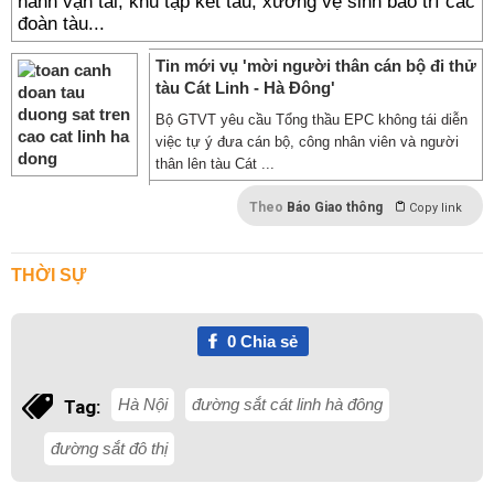
hành vận tải; khu tập kết tàu; xưởng vệ sinh bảo trì các
đoàn tàu...
Tin mới vụ 'mời người thân cán bộ đi thử
tàu Cát Linh - Hà Đông'
Bộ GTVT yêu cầu Tổng thầu EPC không tái diễn
việc tự ý đưa cán bộ, công nhân viên và người
thân lên tàu Cát ...
Theo
Báo Giao thông
Copy link
THỜI SỰ
0
Chia sẻ
Hà Nội
đường sắt cát linh hà đông
Tag:
đường sắt đô thị