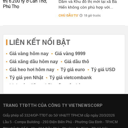
Dầm và Khu đô thị mới tại xã Bá
Hiến không còn phù hợp với...
CHỦ ĐẦU TƯ
18 giờ trước
LIÊN KẾT NỔI BẬT
Giá vàng hôm nay
Giá vàng 9999
Giá xăng dầu hôm nay
Giá dầu thô
Giá heo hơi hôm nay
Tỷ giá euro
Tỷ giá USD
Tỷ giá yen Nhật
Tỷ giá vietcombank
Lịch cúp điện
Lãi suất ngân hàng
Lãi suất tiết kiệm
Lãi suất tiền gửi
Lãi suất ngân hàng Agribank
TRANG TTĐTTH CỦA CÔNG TY VIETNEWSCORP
Lãi suất ngân hàng Sacombank
Giấy phép số 3324/GP-TTĐT do Sở VH&TT TPHCM cấp ngày 20/3/2026
Lãi suất ngân hàng BIDV
Lầu 5 - Compa Building - 293 Điện Biên Phủ - Phường Gia Định - TP.HCM
Lãi suất ngân hàng Vietinbank