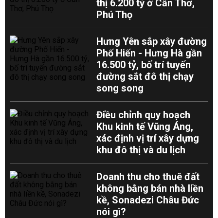
thị 6.200 tỷ ở Cần Thơ,
Phú Thọ
Hưng Yên sắp xây đường
Phố Hiến - Hưng Hà gần
16.500 tỷ, bố trí tuyến
đường sắt đô thị chạy
song song
Điều chỉnh quy hoạch
Khu kinh tế Vũng Áng,
xác định vị trí xây dựng
khu đô thị và du lịch
Doanh thu cho thuê đất
không bằng bán nhà liền
kề, Sonadezi Châu Đức
nói gì?