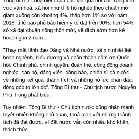
Tổng bí thư cũng điểm qua các kết quả nổi bật trong lĩnh
vực văn hoá, xã hội như tỉ lệ hộ nghèo theo chuẩn mới
giảm xuống còn khoảng 4%, thấp hơn 1% so với năm
2018; tỉ lệ bao phủ bảo hiểm y tế đạt trên 90%; hơn 54%
số xã đạt chuẩn nông thôn mới, về đích sớm hơn kế
hoạch gần 2 năm…
"Thay mặt lãnh đạo Đảng và Nhà nước, tôi xin nhiệt liệt
hoan nghênh, biểu dương và chân thành cảm ơn Quốc
hội, Chính phủ, chính quyền, đoàn thể, cộng đồng doanh
nghiệp, cán bộ, đảng viên, đồng bào, chiến sĩ cả nước
về những kết quả, thành tích và những nỗ lực phấn đấu,
đóng góp to lớn đó", Tổng Bí thư - Chủ tịch nước Nguyễn
Phú Trọng phát biểu.
Tuy nhiên, Tổng Bí thư - Chủ tịch nước cũng nhấn mạnh
tuyệt nhiên không chủ quan, thoả mãn với những thành
tích đã đạt được, vì đất nước vẫn còn nhiều khó khăn,
thách thức.