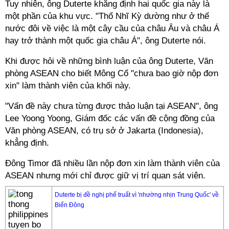
Tuy nhiên, ông Duterte khẳng định hai quốc gia này là
một phần của khu vực. "Thổ Nhĩ Kỳ dường như ở thế
nước đôi về việc là một cây cầu của châu Âu và châu Á
hay trở thành một quốc gia châu Á", ông Duterte nói.
Khi được hỏi về những bình luận của ông Duterte, Văn
phòng ASEAN cho biết Mông Cổ "chưa bao giờ nộp đơn
xin" làm thành viên của khối này.
"Vấn đề này chưa từng được thảo luận tại ASEAN", ông
Lee Yoong Yoong, Giám đốc các vấn đề cộng đồng của
Văn phòng ASEAN, có trụ sở ở Jakarta (Indonesia),
khẳng định.
Đông Timor đã nhiều lần nộp đơn xin làm thành viên của
ASEAN nhưng mới chỉ được giữ vị trí quan sát viên.
Duterte bị đề nghị phế truất vì 'nhường nhịn Trung Quốc' về
Biển Đông