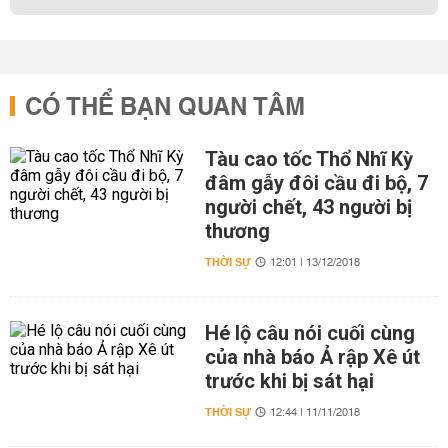
CÓ THỂ BẠN QUAN TÂM
Tàu cao tốc Thổ Nhĩ Kỳ
đâm gẫy đôi cầu đi bộ, 7
người chết, 43 người bị
thương
THỜI SỰ
12:01 | 13/12/2018
Hé lộ câu nói cuối cùng
của nhà báo Ả rập Xê út
trước khi bị sát hại
THỜI SỰ
12:44 | 11/11/2018