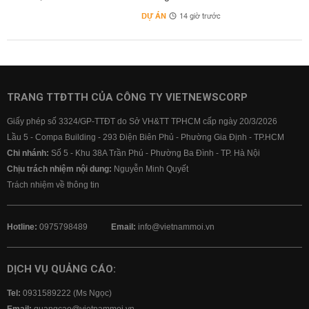
DỰ ÁN
14 giờ trước
TRANG TTĐTTH CỦA CÔNG TY VIETNEWSCORP
Giấy phép số 3324/GP-TTĐT do Sở VH&TT TPHCM cấp ngày 20/3/2026
Lầu 5 - Compa Building - 293 Điện Biên Phủ - Phường Gia Định - TP.HCM
Chi nhánh:
Số 5 - Khu 38A Trần Phú - Phường Ba Đình - TP. Hà Nội
Chịu trách nhiệm nội dung:
Nguyễn Minh Quyết
Trách nhiệm về thông tin
Hotline:
0975798489
Email:
info@vietnammoi.vn
DỊCH VỤ QUẢNG CÁO:
Tel:
0931589222 (Ms Ngọc)