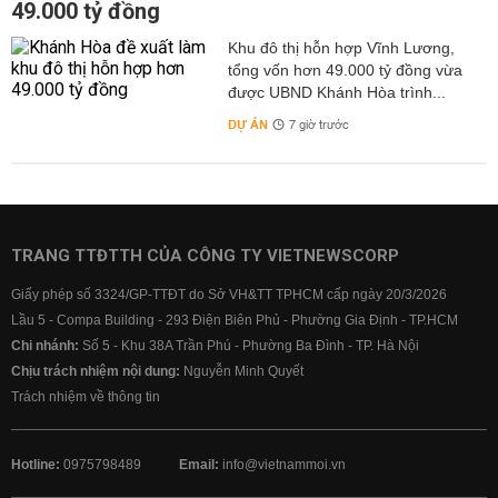
49.000 tỷ đồng
Khu đô thị hỗn hợp Vĩnh Lương,
tổng vốn hơn 49.000 tỷ đồng vừa
được UBND Khánh Hòa trình...
DỰ ÁN
7 giờ trước
TRANG TTĐTTH CỦA CÔNG TY VIETNEWSCORP
Giấy phép số 3324/GP-TTĐT do Sở VH&TT TPHCM cấp ngày 20/3/2026
Lầu 5 - Compa Building - 293 Điện Biên Phủ - Phường Gia Định - TP.HCM
Chi nhánh:
Số 5 - Khu 38A Trần Phú - Phường Ba Đình - TP. Hà Nội
Chịu trách nhiệm nội dung:
Nguyễn Minh Quyết
Trách nhiệm về thông tin
Hotline:
0975798489
Email:
info@vietnammoi.vn