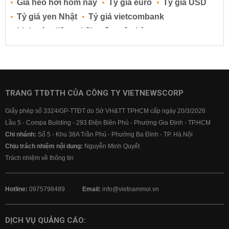
Giá heo hơi hôm nay
Tỷ giá euro
Tỷ giá USD
Tỷ giá yen Nhật
Tỷ giá vietcombank
Lịch cúp điện
Lãi suất ngân hàng
Lãi suất tiết kiệm
Lãi suất tiền gửi
Lãi suất ngân hàng Agribank
Lãi suất ngân hàng Sacombank
Lãi suất ngân hàng BIDV
TRANG TTĐTTH CỦA CÔNG TY VIETNEWSCORP
Lãi suất ngân hàng Vietinbank
Giấy phép số 3324/GP-TTĐT do Sở VH&TT TPHCM cấp ngày 20/3/2026
Lãi suất ngân hàng Vietcombank
Lầu 5 - Compa Building - 293 Điện Biên Phủ - Phường Gia Định - TP.HCM
Chi nhánh:
Số 5 - Khu 38A Trần Phú - Phường Ba Đình - TP. Hà Nội
Chịu trách nhiệm nội dung:
Nguyễn Minh Quyết
Trách nhiệm về thông tin
Hotline:
0975798489
Email:
info@vietnammoi.vn
DỊCH VỤ QUẢNG CÁO: