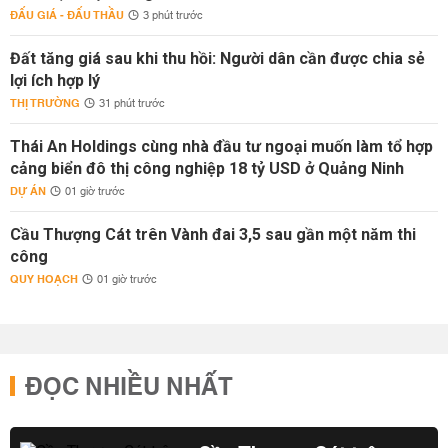
ĐẤU GIÁ - ĐẤU THẦU
3 phút trước
Đất tăng giá sau khi thu hồi: Người dân cần được chia sẻ
lợi ích hợp lý
THỊ TRƯỜNG
31 phút trước
Thái An Holdings cùng nhà đầu tư ngoại muốn làm tổ hợp
cảng biển đô thị công nghiệp 18 tỷ USD ở Quảng Ninh
DỰ ÁN
01 giờ trước
Cầu Thượng Cát trên Vành đai 3,5 sau gần một năm thi
công
QUY HOẠCH
01 giờ trước
ĐỌC NHIỀU NHẤT