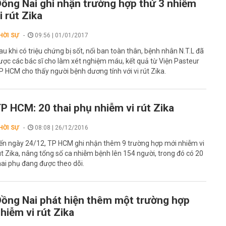
ồng Nai ghi nhận trường hợp thứ 3 nhiễm
i rút Zika
HỜI SỰ
09:56 | 01/01/2017
au khi có triệu chứng bị sốt, nổi ban toàn thân, bệnh nhân N.T.L đã
ược các bác sĩ cho làm xét nghiệm máu, kết quả từ Viện Pasteur
P HCM cho thấy người bệnh dương tính với vi rút Zika.
P HCM: 20 thai phụ nhiễm vi rút Zika
HỜI SỰ
08:08 | 26/12/2016
ến ngày 24/12, TP HCM ghi nhận thêm 9 trường hợp mới nhiễm vi
út Zika, nâng tổng số ca nhiễm bệnh lên 154 người, trong đó có 20
hai phụ đang được theo dõi.
ồng Nai phát hiện thêm một trường hợp
hiễm vi rút Zika