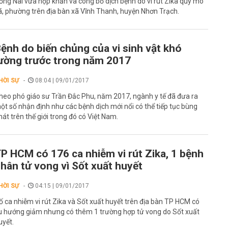
ồng Nai vừa họp khẩn và công bố dịch bệnh do vi rút Zika quy mô
ã, phường trên địa bàn xã Vĩnh Thanh, huyện Nhơn Trạch.
ệnh do biến chủng của vi sinh vật khó
ường trước trong năm 2017
HỜI SỰ
08:04 | 09/01/2017
heo phó giáo sư Trần Đắc Phu, năm 2017, ngành y tế đã đưa ra
ột số nhận định như các bệnh dịch mới nổi có thể tiếp tục bùng
hát trên thế giới trong đó có Việt Nam.
P HCM có 176 ca nhiễm vi rút Zika, 1 bệnh
hân tử vong vì Sốt xuất huyết
HỜI SỰ
04:15 | 09/01/2017
ố ca nhiễm vi rút Zika và Sốt xuất huyết trên địa bàn TP HCM có
u hướng giảm nhưng có thêm 1 trường hợp tử vong do Sốt xuất
uyết.