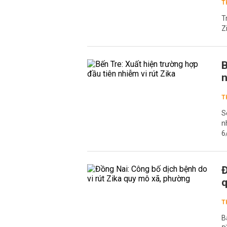
T
T
Z
B
n
T
S
n
6
Đ
q
T
B