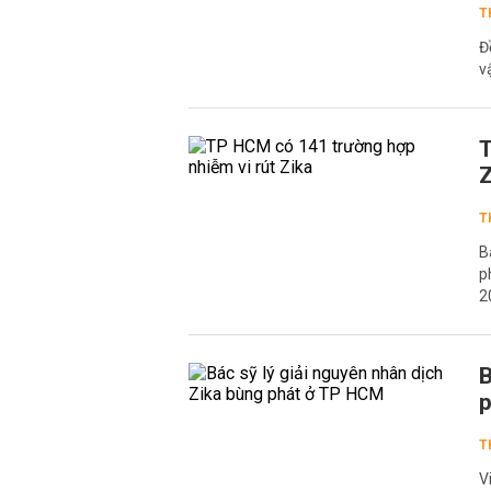
T
Đ
v
T
Z
T
B
p
2
B
p
T
V