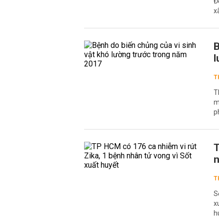
Đ
x
B
l
T
T
m
p
T
n
T
S
x
h