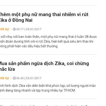
hêm một phụ nữ mang thai nhiễm vi rút
ika ở Đồng Nai
HỜI SỰ
00:17 | 09/01/2017
ị sốt nhẹ, nổi ban toàn thân, một phụ nữ mang thai ở tuần 38 được
hẩn đoán dương tính với vi rút Zika, hiện kết quả siêu âm thai nhi
hông phát hiện các dấu hiệu bất thường.
ua sản phẩm ngừa dịch Zika, coi chừng
ắc lừa
HỜI SỰ
06:43 | 03/01/2017
ình hình dịch Zika vẫn diễn biến khá phức tạp, số lượng người mắc
ệnh đang tăng nhanh và tập trung nhiều tại TP.HCM.