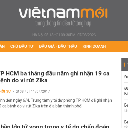
Hà Nội 25.13 °C
|
09:30PM, 07/08/2026
ÁN
CHỦ ĐẦU TƯ
ĐẤU GIÁ - ĐẤU THẦU
KINH DOANH
P HCM ba tháng đầu năm ghi nhận 19 ca
Đư
ệnh do vi rút Zika
Đấ
HỜI SỰ
08:45 | 11/04/2017
B
ính đến ngày 6/4, Trung tâm y tế dự phòng TP HCM đã ghi nhận
B
9 ca bệnh do vi rút Zika trên địa bàn thành phố.
tỉ
B
hần lớn tử vong trong y tế do chẩn đoán
tỉ