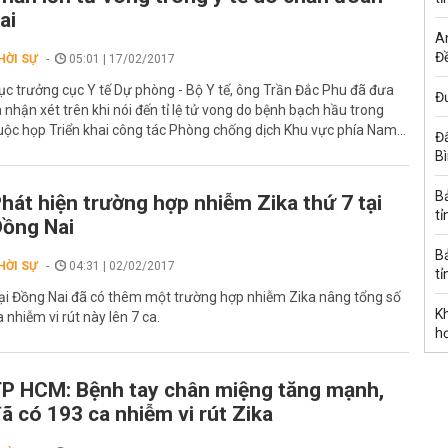
ai
A
Đề
HỜI SỰ
05:01 | 17/02/2017
ục trưởng cục Y tế Dự phòng - Bộ Y tế, ông Trần Đắc Phu đã đưa
Đư
a nhận xét trên khi nói đến tỉ lệ tử vong do bệnh bạch hầu trong
uộc họp Triển khai công tác Phòng chống dịch Khu vực phía Nam...
Đấ
B
B
hát hiện trường hợp nhiễm Zika thứ 7 tại
tỉ
ồng Nai
B
HỜI SỰ
04:31 | 02/02/2017
tỉ
ại Đồng Nai đã có thêm một trường hợp nhiễm Zika nâng tổng số
K
a nhiễm vi rút này lên 7 ca.
h
P HCM: Bệnh tay chân miệng tăng mạnh,
ã có 193 ca nhiễm vi rút Zika