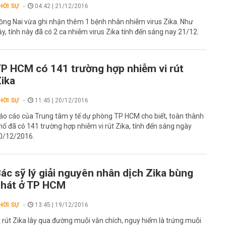
HỜI SỰ
04:42 | 21/12/2016
ồng Nai vừa ghi nhận thêm 1 bệnh nhân nhiễm virus Zika. Như
ậy, tỉnh này đã có 2 ca nhiễm virus Zika tính đến sáng nay 21/12.
P HCM có 141 trường hợp nhiễm vi rút
ika
HỜI SỰ
11:45 | 20/12/2016
áo cáo của Trung tâm y tế dự phòng TP HCM cho biết, toàn thành
hố đã có 141 trường hợp nhiễm vi rút Zika, tính đến sáng ngày
0/12/2016.
ác sỹ lý giải nguyên nhân dịch Zika bùng
hát ở TP HCM
HỜI SỰ
13:45 | 19/12/2016
i rút Zika lây qua đường muỗi vằn chích, nguy hiểm là trứng muỗi