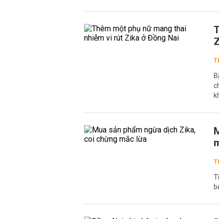
T
Z
T
B
c
k
M
m
T
T
b