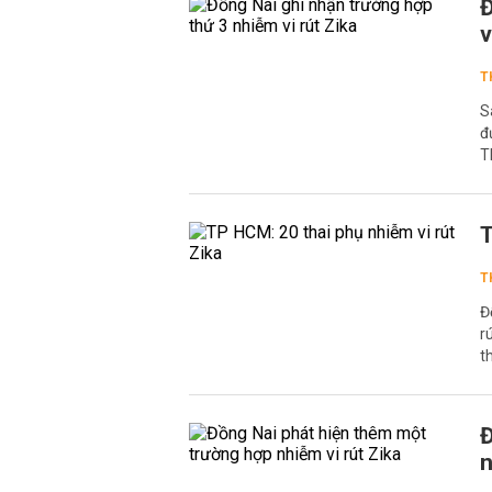
Đ
v
T
S
đ
T
T
T
Đ
r
t
Đ
n