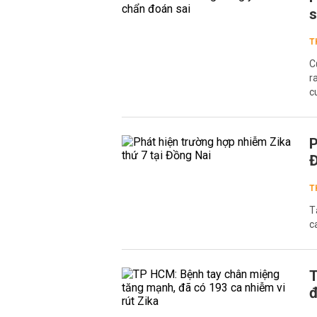
s
T
C
r
c
P
Đ
T
T
c
T
đ