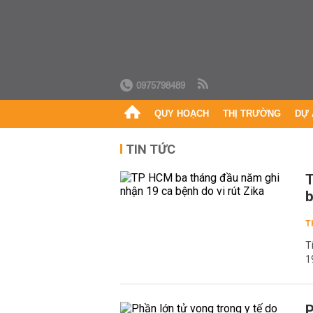
0975798489
QUY HOẠCH
THỊ TRƯỜNG
DỰ 
TIN TỨC
T
b
T
T
1
P