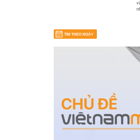
v
n
TÌM THEO NGÀY