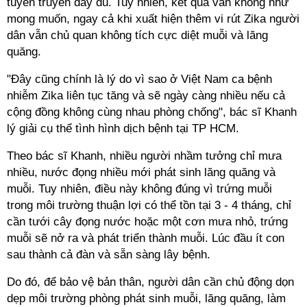
tuyên truyền đầy đủ. Tuy nhiên, kết quả vẫn không như
mong muốn, ngay cả khi xuất hiện thêm vi rút Zika người
dân vẫn chủ quan không tích cực diệt muỗi và lăng
quăng.
"Đây cũng chính là lý do vì sao ở Việt Nam ca bệnh
nhiễm Zika liên tục tăng và sẽ ngày càng nhiều nếu cả
cộng đồng không cùng nhau phòng chống", bác sĩ Khanh
lý giải cụ thể tình hình dịch bệnh tại TP HCM.
Theo bác sĩ Khanh, nhiều người nhầm tưởng chỉ mưa
nhiều, nước đọng nhiều mới phát sinh lăng quăng và
muỗi. Tuy nhiên, điều này không đúng vì trứng muỗi
trong môi trường thuận lợi có thể tồn tại 3 - 4 tháng, chỉ
cần tưới cây đọng nước hoặc một cơn mưa nhỏ, trứng
muỗi sẽ nở ra và phát triển thành muỗi. Lúc đầu ít con
sau thành cả đàn và sẵn sàng lây bệnh.
Do đó, để bảo vệ bản thân, người dân cần chủ động dọn
dẹp môi trường phòng phát sinh muỗi, lăng quăng, làm