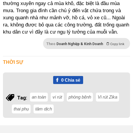
thường xuyên ngay cả mùa khô, đặc biệt là đầu mùa
mưa. Trong gia đình cần chú ý đến vật chứa trong và
xung quanh nhà như mảnh vỡ, hồ cá, vỏ xe cũ... Ngoài
ra, không được bỏ qua các công trường, đất trống quanh
khu dân cư vì đây là cư ngụ lý tưởng của muỗi vằn.
Theo
Doanh Nghiệp & Kinh Doanh
Copy link
THỜI SỰ
0
Chia sẻ
an toàn
vi rút
phòng bệnh
Vi rút Zika
Tag:
thai phụ
tâm dịch