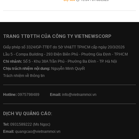
15:04 | 07/08/2026
TRANG TTĐTTH CỦA CÔNG TY VIETNEWSCORP
Giấy phép số 3324/GP-TTĐT do Sở VH&TT TPHCM cấp ngày 20/3/2026
Lầu 5 - Compa Building - 293 Điện Biên Phủ - Phường Gia Định - TP.HCM
Chi nhánh:
Số 5 - Khu 38A Trần Phú - Phường Ba Đình - TP. Hà Nội
Chịu trách nhiệm nội dung:
Nguyễn Minh Quyết
Trách nhiệm về thông tin
Hotline:
0975798489
Email:
info@vietnammoi.vn
DỊCH VỤ QUẢNG CÁO:
Tel:
0931589222 (Ms Ngọc)
Email:
quangcao@vietnammoi.vn