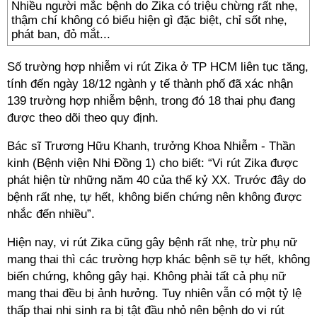
Nhiều người mắc bệnh do Zika có triệu chừng rất nhẹ,
thậm chí không có biểu hiện gì đặc biệt, chỉ sốt nhẹ,
phát ban, đỏ mắt...
Số trường hợp nhiễm vi rút Zika ở TP HCM liên tục tăng,
tính đến ngày 18/12 ngành y tế thành phố đã xác nhận
139 trường hợp nhiễm bệnh, trong đó 18 thai phụ đang
được theo dõi theo quy định.
Bác sĩ Trương Hữu Khanh, trưởng Khoa Nhiễm - Thần
kinh (Bệnh viện Nhi Đồng 1) cho biết: “Vi rút Zika được
phát hiện từ những năm 40 của thế kỷ XX. Trước đây do
bệnh rất nhẹ, tự hết, không biến chứng nên không được
nhắc đến nhiều”.
Hiện nay, vi rút Zika cũng gây bệnh rất nhẹ, trừ phụ nữ
mang thai thì các trường hợp khác bệnh sẽ tự hết, không
biến chứng, không gây hại. Không phải tất cả phụ nữ
mang thai đều bị ảnh hưởng. Tuy nhiên vẫn có một tỷ lệ
thấp thai nhi sinh ra bị tật đầu nhỏ nên bệnh do vi rút