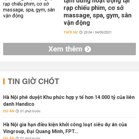
tạm dừng hoạt động tại
rạp chiếu phim, cơ sở
massage, spa, gym, sân
vận động
THỜI SỰ
20:04 | 04/05/2021
Xem thêm
TIN GIỜ CHÓT
Hà Nội phê duyệt Khu phức hợp y tế hơn 14.000 tỷ của liên
danh Handico
DỰ ÁN
01 phút trước
Hà Nội gia hạn điều kiện khởi công loạt siêu dự án của
Vingroup, Đại Quang Minh, FPT...
DỰ ÁN
01 phút trước