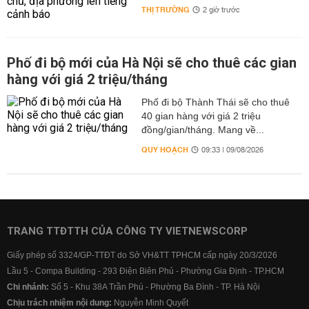
THỊ TRƯỜNG
2 giờ trước
Phố đi bộ mới của Hà Nội sẽ cho thuê các gian
hàng với giá 2 triệu/tháng
Phố đi bộ Thành Thái sẽ cho thuê
40 gian hàng với giá 2 triệu
đồng/gian/tháng. Mang về...
QUY HOẠCH
09:33 | 09/08/2026
TRANG TTĐTTH CỦA CÔNG TY VIETNEWSCORP
Giấy phép số 3324/GP-TTĐT do Sở VH&TT TPHCM cấp ngày 20/3/2026
Lầu 5 - Compa Building - 293 Điện Biên Phủ - Phường Gia Định - TP.HCM
Chi nhánh:
Số 5 - Khu 38A Trần Phú - Phường Ba Đình - TP. Hà Nội
Chịu trách nhiệm nội dung:
Nguyễn Minh Quyết