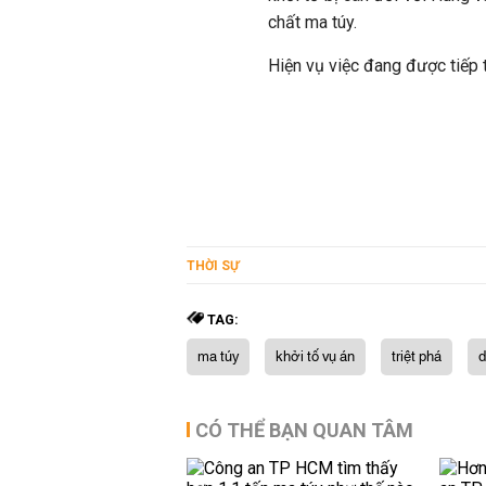
chất ma túy.
Hiện vụ việc đang được tiếp t
THỜI SỰ
TAG:
ma túy
khởi tố vụ án
triệt phá
d
CÓ THỂ BẠN QUAN TÂM