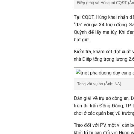
Điệp (trái) và Hùng tại CQĐT (Ả
Tại CQĐT, Hùng khai nhận đã
“đá” với giá 34 triệu đồng.
Quỳnh để lấy ma túy. Khi đan
bắt giữ.
Kiểm tra, khám xét đột xuất 
nhà Điệp tổng trọng lượng 2,
Tang vật vụ án (Ảnh: NA)
Dẫn giải về trụ sở công an, 
trên thị trấn Đồng Đăng, TP
chơi ở các quán bar, vũ trườ
Trao đổi với PV, một vị cán b
khởi tố bị can đối với Hùng v