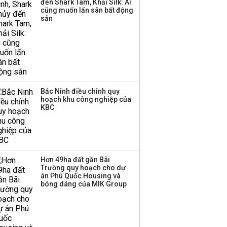
đến Shark Tam, Khải Silk: Ai
Huấn Hoa Hồng bỗng
cũng muốn lấn sân bất động
dưng ‘biến mất’, một
sản
công ty khác đã giải thể
Bắc Ninh điều chỉnh quy
hoạch khu công nghiệp của
KBC
Hơn 49ha đất gần Bãi
Trường quy hoạch cho dự
án Phú Quốc Housing và
bóng dáng của MIK Group