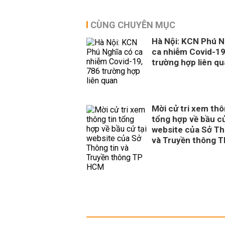
CÙNG CHUYÊN MỤC
Hà Nội: KCN Phú N
ca nhiễm Covid-19
trường hợp liên q
Mời cử tri xem thô
tổng hợp về bầu cử
website của Sở Th
và Truyền thông 