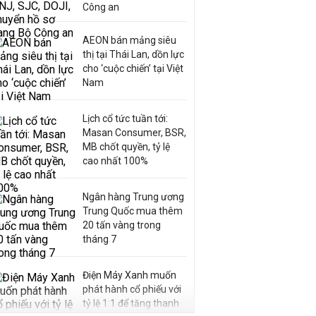
Công an
AEON bán mảng siêu
thị tại Thái Lan, dồn lực
cho ‘cuộc chiến’ tại Việt
Nam
Lịch cổ tức tuần tới:
Masan Consumer, BSR,
MB chốt quyền, tỷ lệ
cao nhất 100%
Ngân hàng Trung ương
Trung Quốc mua thêm
20 tấn vàng trong
tháng 7
Điện Máy Xanh muốn
phát hành cổ phiếu với
tỷ lệ 1:1 để tăng thanh