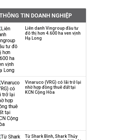
khoản
THÔNG TIN DOANH NGHIỆP
Sau nhịp điều chỉnh
mạnh, CTCK nhìn thấy
Liên danh Vingroup đầu tư
cơ hội ở nhóm cổ phiếu
đô thị hơn 4.600 ha ven vịnh
nào?
Hạ Long
Một thương hiệu thời
trang Việt đóng cửa
sau 5 năm hoạt động,
thanh lý toàn bộ cửa
hàng
Vinaruco (VRG) có lãi trở lại
nhờ hợp đồng thuê đất tại
TOP 10 ngân hàng lãi
KCN Cộng Hòa
lớn nhất từ kinh doanh
ngoại hối nửa đầu năm
2026: Vietcombank
quán quân, ACB dẫn
đầu nhóm tư nhân
Từ Shark Bình, Shark Thủy
Công ty 100 tỷ của