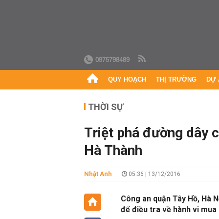
0975798489
QUY HOẠCH
THỊ TRƯỜNG
DỰ 
THỜI SỰ
Triệt phá đường dây 
Hà Thành
Nhật Anh
05:36 | 13/12/2016
Công an quận Tây Hồ, Hà Nội
để điều tra về hành vi mua 