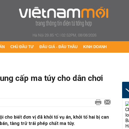
Hà Nội 29.85 °C
|
02:52PM, 08/08/2026
ÁN
CHỦ ĐẦU TƯ
ĐẤU GIÁ - ĐẤU THẦU
KINH DOANH
cung cấp ma túy cho dân chơi
 cho biết đơn vị đã khởi tố vụ án, khởi tố hai bị can
bán, tàng trữ trái phép chất ma túy.