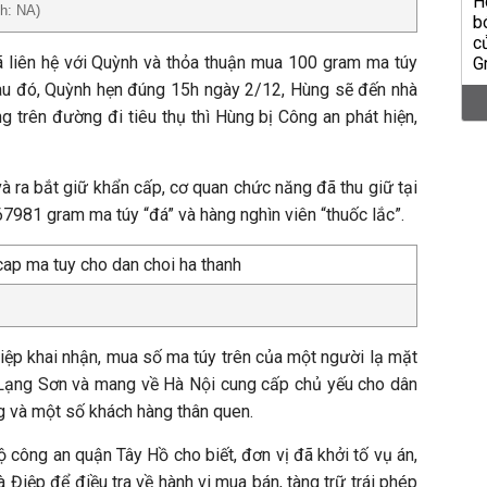
nh: NA)
 liên hệ với Quỳnh và thỏa thuận mua 100 gram ma túy
 Sau đó, Quỳnh hẹn đúng 15h ngày 2/12, Hùng sẽ đến nhà
g trên đường đi tiêu thụ thì Hùng bị Công an phát hiện,
và ra bắt giữ khẩn cấp, cơ quan chức năng đã thu giữ tại
67981 gram ma túy “đá” và hàng nghìn viên “thuốc lắc”.
Điệp khai nhận, mua số ma túy trên của một người lạ mặt
 Lạng Sơn và mang về Hà Nội cung cấp chủ yếu cho dân
ng và một số khách hàng thân quen.
ộ công an quận Tây Hồ cho biết, đơn vị đã khởi tố vụ án,
à Điệp để điều tra về hành vi mua bán, tàng trữ trái phép