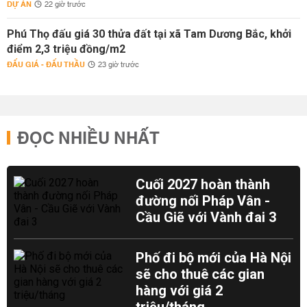
DỰ ÁN
22 giờ trước
Phú Thọ đấu giá 30 thửa đất tại xã Tam Dương Bắc, khởi
điểm 2,3 triệu đồng/m2
ĐẤU GIÁ - ĐẤU THẦU
23 giờ trước
ĐỌC NHIỀU NHẤT
Cuối 2027 hoàn thành
đường nối Pháp Vân -
Cầu Giẽ với Vành đai 3
Phố đi bộ mới của Hà Nội
sẽ cho thuê các gian
hàng với giá 2