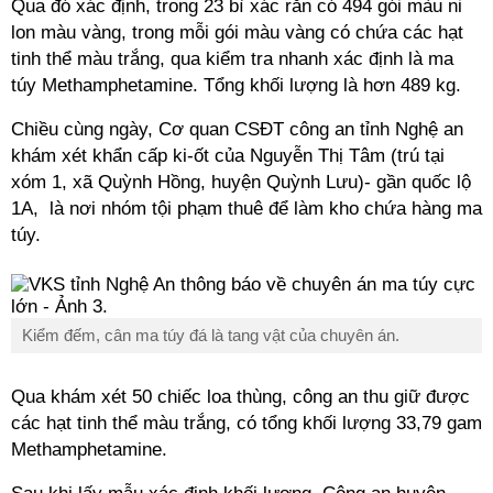
Qua đó xác định, trong 23 bì xác rắn có 494 gói màu ni
lon màu vàng, trong mỗi gói màu vàng có chứa các hạt
tinh thể màu trắng, qua kiểm tra nhanh xác định là ma
túy Methamphetamine. Tổng khối lượng là hơn 489 kg.
Chiều cùng ngày, Cơ quan CSĐT công an tỉnh Nghệ an
khám xét khẩn cấp ki-ốt của Nguyễn Thị Tâm (trú tại
xóm 1, xã Quỳnh Hồng, huyện Quỳnh Lưu)- gần quốc lộ
1A, là nơi nhóm tội phạm thuê để làm kho chứa hàng ma
túy.
Kiểm đếm, cân ma túy đá là tang vật của chuyên án.
Qua khám xét 50 chiếc loa thùng, công an thu giữ được
các hạt tinh thể màu trắng, có tổng khối lượng 33,79 gam
Methamphetamine.