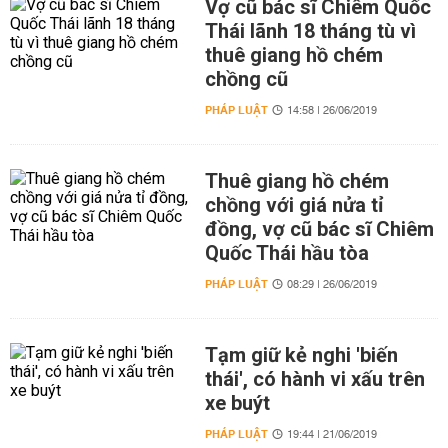
Vợ cũ bác sĩ Chiêm Quốc
Thái lãnh 18 tháng tù vì
thuê giang hồ chém
chồng cũ
PHÁP LUẬT
14:58 | 26/06/2019
Thuê giang hồ chém
chồng với giá nửa tỉ
đồng, vợ cũ bác sĩ Chiêm
Quốc Thái hầu tòa
PHÁP LUẬT
08:29 | 26/06/2019
Tạm giữ kẻ nghi 'biến
thái', có hành vi xấu trên
xe buýt
PHÁP LUẬT
19:44 | 21/06/2019