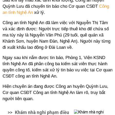
Sau khi lấy mẫu xác định khối lượng, Công an huyện
Quỳnh Lưu đã chuyển tin báo cho Cơ quan CSĐT
Công
an tỉnh Nghệ An
xử lý.
Công an tỉnh Nghệ An đã làm việc với Nguyễn Thị Tâm
và xác định được: Người trực tiếp thuê kho để chứa số
ma túy này là Nguyễn Văn Phú (29 tuổi, quê quán xã
Khánh Sơn, huyện Nam Đàn, Nghệ An). Người này từng
đi xuất khẩu lao động ở Đài Loan về.
Ngay sau khi nắm được tin báo, Phòng 1, Viện KSND
tỉnh Nghệ An đã phân công ba kiểm sát viên thực hành
quyền công tố, kiểm sát xử lý tin báo vụ việc tại Cơ quan
CSĐT công an tỉnh Nghệ An.
Hiện chuyên án đang được Công an huyện Quỳnh Lưu,
Cơ quan CSĐT Công an tỉnh Nghệ An làm rõ, truy bắt
người liên quan.
>>
Khám nhà nghi phạm điều