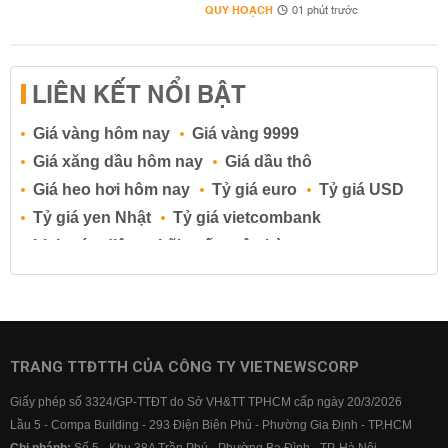
QUY HOẠCH
01 phút trước
LIÊN KẾT NỔI BẬT
Giá vàng hôm nay
Giá vàng 9999
Giá xăng dầu hôm nay
Giá dầu thô
Giá heo hơi hôm nay
Tỷ giá euro
Tỷ giá USD
Tỷ giá yen Nhật
Tỷ giá vietcombank
Lịch cúp điện
Lãi suất ngân hàng
Lãi suất tiết kiệm
Lãi suất tiền gửi
Lãi suất ngân hàng Agribank
Lãi suất ngân hàng Sacombank
Lãi suất ngân hàng BIDV
TRANG TTĐTTH CỦA CÔNG TY VIETNEWSCORP
Lãi suất ngân hàng Vietinbank
Giấy phép số 3324/GP-TTĐT do Sở VH&TT TPHCM cấp ngày 20/3/2026
Lãi suất ngân hàng Vietcombank
Lầu 5 - Compa Building - 293 Điện Biên Phủ - Phường Gia Định - TP.HCM