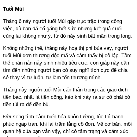
Tuổi Mùi
Tháng 6 này người tuổi Mùi gặp trục trặc trong công
việc, dù bạn đã cố gắng hết sức nhưng kết quả cuối
cùng lại không như ý, từ đó nảy sinh bất mãn trong lòng.
Không những thế, tháng này hoạ thị phi bủa vay, người
tuổi Mùi đơn thương độc mã và cảm thấy bị cô lập. Tâm
thế chán nản nảy sinh nhiều tiêu cực, con giáp này cần
tìm đến những người bạn có suy nghĩ tích cực để chia
sẻ thay vì tự luận, tự làm tổn thương mình.
Tháng này người tuổi Mùi cẩn thận trong các giao dịch
tiền bạc, nhất là tiền công, kẻo khi xảy ra sự cố phải bỏ
tiền túi ra để đền bù.
Đời sống tình cảm biến hóa khôn lường, lúc thì hạnh
phúc ngập tràn, khi lại trầm lắng cô đơn. Về cơ bản, mối
quan hệ của bạn vẫn vậy, chỉ có tâm trạng và cảm xúc