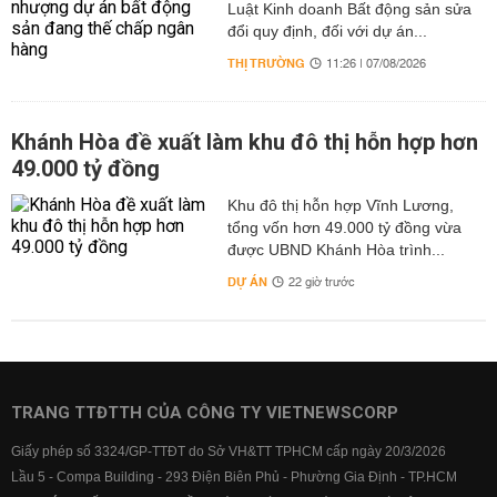
Luật Kinh doanh Bất động sản sửa
đổi quy định, đối với dự án...
THỊ TRƯỜNG
11:26 | 07/08/2026
Khánh Hòa đề xuất làm khu đô thị hỗn hợp hơn
49.000 tỷ đồng
Khu đô thị hỗn hợp Vĩnh Lương,
tổng vốn hơn 49.000 tỷ đồng vừa
được UBND Khánh Hòa trình...
DỰ ÁN
22 giờ trước
TRANG TTĐTTH CỦA CÔNG TY VIETNEWSCORP
Giấy phép số 3324/GP-TTĐT do Sở VH&TT TPHCM cấp ngày 20/3/2026
Lầu 5 - Compa Building - 293 Điện Biên Phủ - Phường Gia Định - TP.HCM