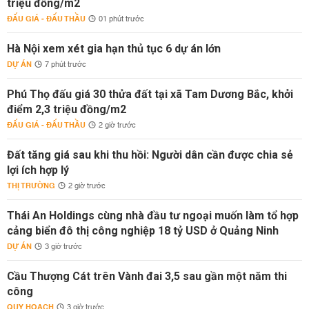
triệu đồng/m2
ĐẤU GIÁ - ĐẤU THẦU
01 phút trước
Hà Nội xem xét gia hạn thủ tục 6 dự án lớn
DỰ ÁN
7 phút trước
Phú Thọ đấu giá 30 thửa đất tại xã Tam Dương Bắc, khởi
điểm 2,3 triệu đồng/m2
ĐẤU GIÁ - ĐẤU THẦU
2 giờ trước
Đất tăng giá sau khi thu hồi: Người dân cần được chia sẻ
lợi ích hợp lý
THỊ TRƯỜNG
2 giờ trước
Thái An Holdings cùng nhà đầu tư ngoại muốn làm tổ hợp
cảng biển đô thị công nghiệp 18 tỷ USD ở Quảng Ninh
DỰ ÁN
3 giờ trước
Cầu Thượng Cát trên Vành đai 3,5 sau gần một năm thi
công
QUY HOẠCH
3 giờ trước