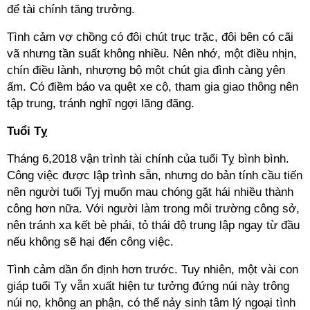
để tài chính tăng trưởng.
Tình cảm vợ chồng có đôi chút trục trặc, đôi bên có cãi
vã nhưng tần suất không nhiều. Nên nhớ, một điều nhịn,
chín điều lành, nhượng bộ một chút gia đình càng yên
ấm. Có điềm báo va quệt xe cộ, tham gia giao thông nên
tập trung, tránh nghĩ ngợi lãng đãng.
Tuổi Tỵ
Tháng 6,2018 vận trình tài chính của tuổi Tỵ bình bình.
Công việc được lập trình sẵn, nhưng do bản tính cầu tiến
nên người tuổi Tyj muốn mau chóng gặt hái nhiều thành
công hơn nữa. Với người làm trong môi trường công sở,
nên tránh xa kết bè phái, tỏ thái độ trung lập ngay từ đầu
nếu không sẽ hại đến công việc.
Tình cảm dần ổn định hơn trước. Tuy nhiên, một vài con
giáp tuổi Tỵ vẫn xuất hiện tư tưởng đứng núi này trông
núi nọ, không an phận, có thể nảy sinh tâm lý ngoại tình