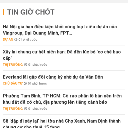
TIN GIỜ CHÓT
Hà Nội gia hạn điều kiện khởi công loạt siêu dự án của
Vingroup, Đại Quang Minh, FPT...
DỰ ÁN
01 phút trước
Xây lại chung cư hết niên hạn: Đã đến lúc bỏ 'cơ chế bao
cấp'
THỊ TRƯỜNG
01 phút trước
Everland lãi gấp đôi cùng kỳ nhờ dự án Vân Đồn
CHỦ ĐẦU TƯ
01 phút trước
Phường Tam Bình, TP HCM: Cò rao phân lô bán nền trên
khu đất đã có chủ, địa phương lên tiếng cảnh báo
THỊ TRƯỜNG
01 phút trước
Sẽ 'đập đi xây lại' hai tòa nhà Chợ Xanh, Nam Định thành
chung cư cho thuê 15 tầng