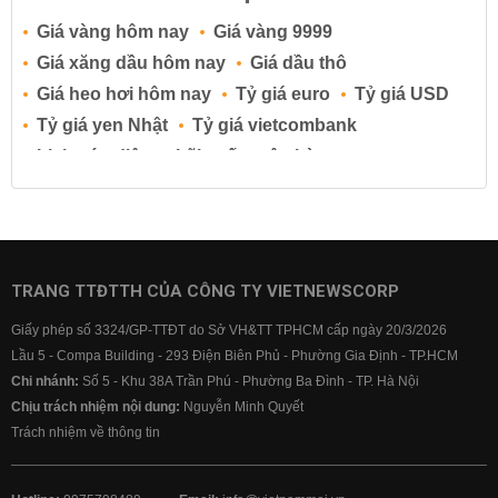
Giá vàng hôm nay
Giá vàng 9999
Giá xăng dầu hôm nay
Giá dầu thô
Giá heo hơi hôm nay
Tỷ giá euro
Tỷ giá USD
Tỷ giá yen Nhật
Tỷ giá vietcombank
Lịch cúp điện
Lãi suất ngân hàng
Lãi suất tiết kiệm
Lãi suất tiền gửi
Lãi suất ngân hàng Agribank
Lãi suất ngân hàng Sacombank
Lãi suất ngân hàng BIDV
TRANG TTĐTTH CỦA CÔNG TY VIETNEWSCORP
Lãi suất ngân hàng Vietinbank
Giấy phép số 3324/GP-TTĐT do Sở VH&TT TPHCM cấp ngày 20/3/2026
Lãi suất ngân hàng Vietcombank
Lầu 5 - Compa Building - 293 Điện Biên Phủ - Phường Gia Định - TP.HCM
Chi nhánh:
Số 5 - Khu 38A Trần Phú - Phường Ba Đình - TP. Hà Nội
Chịu trách nhiệm nội dung:
Nguyễn Minh Quyết
Trách nhiệm về thông tin