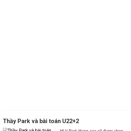
Thầy Park và bài toán U22+2
HLV Park Hang-seo sẽ được chọn