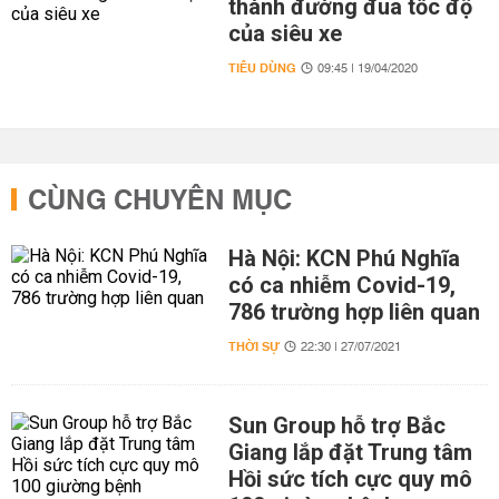
thành đường đua tốc độ
của siêu xe
TIÊU DÙNG
09:45 | 19/04/2020
CÙNG CHUYÊN MỤC
Hà Nội: KCN Phú Nghĩa
có ca nhiễm Covid-19,
786 trường hợp liên quan
THỜI SỰ
22:30 | 27/07/2021
Sun Group hỗ trợ Bắc
Giang lắp đặt Trung tâm
Hồi sức tích cực quy mô