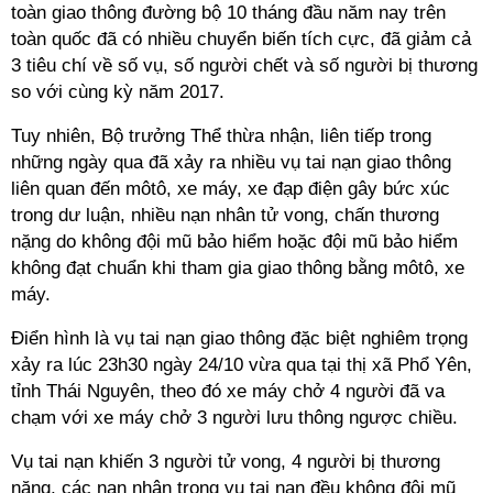
toàn giao thông đường bộ 10 tháng đầu năm nay trên
toàn quốc đã có nhiều chuyển biến tích cực, đã giảm cả
3 tiêu chí về số vụ, số người chết và số người bị thương
so với cùng kỳ năm 2017.
Tuy nhiên, Bộ trưởng Thể thừa nhận, liên tiếp trong
những ngày qua đã xảy ra nhiều vụ tai nạn giao thông
liên quan đến môtô, xe máy, xe đạp điện gây bức xúc
trong dư luận, nhiều nạn nhân tử vong, chấn thương
nặng do không đội mũ bảo hiểm hoặc đội mũ bảo hiểm
không đạt chuẩn khi tham gia giao thông bằng môtô, xe
máy.
Điển hình là vụ tai nạn giao thông đặc biệt nghiêm trọng
xảy ra lúc 23h30 ngày 24/10 vừa qua tại thị xã Phổ Yên,
tỉnh Thái Nguyên, theo đó xe máy chở 4 người đã va
chạm với xe máy chở 3 người lưu thông ngược chiều.
Vụ tai nạn khiến 3 người tử vong, 4 người bị thương
nặng, các nạn nhân trong vụ tai nạn đều không đội mũ