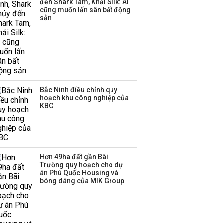
đến Shark Tam, Khải Silk: Ai
cũng muốn lấn sân bất động
Thị trường thường
sản
‘phất lên’ trong tháng 8,
nhóm ngành nào có
tiềm năng dẫn sóng?
Bắc Ninh điều chỉnh quy
hoạch khu công nghiệp của
KBC
Hơn 49ha đất gần Bãi
Trường quy hoạch cho dự
án Phú Quốc Housing và
bóng dáng của MIK Group