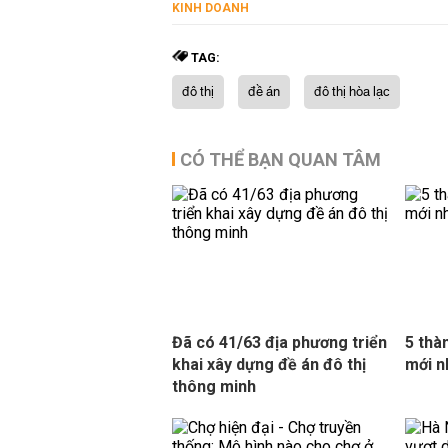
KINH DOANH
TAG:
đô thị
đề án
đô thị hòa lạc
CÓ THỂ BẠN QUAN TÂM
Đã có 41/63 địa phương triển
5 thà
khai xây dựng đề án đô thị
mới n
thông minh