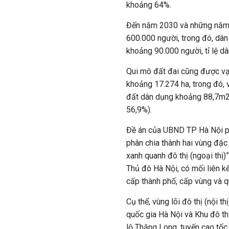
khoảng 64%.
Đến năm 2030 và những năm t
600.000 người, trong đó, dân
khoảng 90.000 người, tỉ lệ d
Qui mô đất đai cũng được vạc
khoảng 17.274 ha, trong đó, v
đất dân dụng khoảng 88,7m2/
56,9%).
Đề án của UBND TP Hà Nội p
phân chia thành hai vùng đặc t
xanh quanh đô thị (ngoại thị)”
Thủ đô Hà Nội, có mối liên kế
cấp thành phố, cấp vùng và q
Cụ thể, vùng lõi đô thị (nội
quốc gia Hà Nội và Khu đô th
lộ Thăng Long, tuyến cao tốc