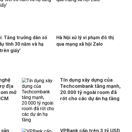
i: Tăng trưởng dân số
Hà Nội xử lý vi phạm đô thị
dự tính 30 năm và hạ
qua mạng xã hội Zalo
trên giấy'
 nghệ
Tín dụng xây dựng của
rợ địa
Techcombank tăng mạnh,
com mở
20.000 tỷ ngoài room đã
 HCM
rót cho các dự án hạ tầng
 sản
VPBank cấp trên 3 tỷ USD