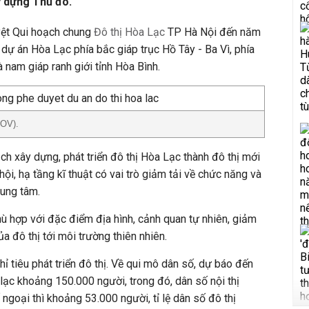
y dựng Thủ đô.
yệt Qui hoạch chung
Đô thị Hòa Lạc
TP Hà Nội đến năm
 dự án Hòa Lạc phía bắc giáp trục Hồ Tây - Ba Vì, phía
à nam giáp ranh giới tỉnh Hòa Bình.
GOV).
h xây dựng, phát triển đô thị Hòa Lạc thành đô thị mới
hội, hạ tầng kĩ thuật có vai trò giảm tải về chức năng và
rung tâm.
phù hợp với đặc điểm địa hình, cảnh quan tự nhiên, giảm
ủa đô thị tới môi trường thiên nhiên.
hỉ tiêu phát triển đô thị. Về qui mô dân số, dự báo đến
ạc khoảng 150.000 người, trong đó, dân số nội thị
ngoại thì khoảng 53.000 người, tỉ lệ dân số đô thị