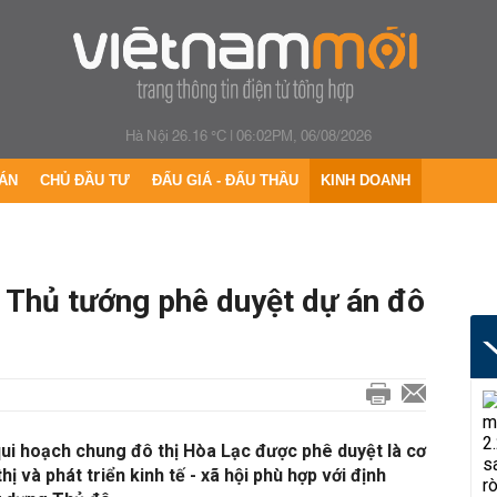
Hà Nội 26.16 °C
|
06:02PM, 06/08/2026
ÁN
CHỦ ĐẦU TƯ
ĐẤU GIÁ - ĐẤU THẦU
KINH DOANH
 Thủ tướng phê duyệt dự án đô
ui hoạch chung đô thị Hòa Lạc được phê duyệt là cơ
thị và phát triển kinh tế - xã hội phù hợp với định