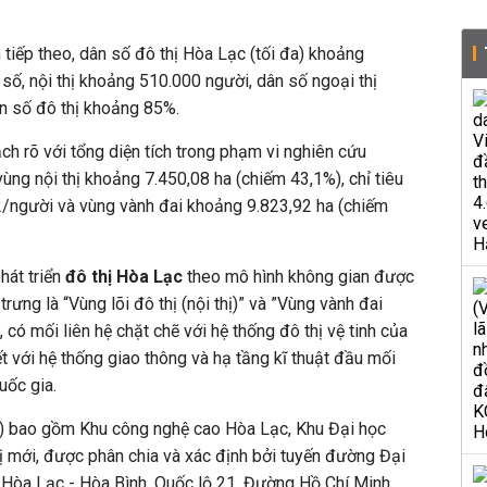
iếp theo, dân số đô thị Hòa Lạc (tối đa) khoảng
 số, nội thị khoảng 510.000 người, dân số ngoại thị
ân số đô thị khoảng 85%.
h rõ với tổng diện tích trong phạm vi nghiên cứu
ùng nội thị khoảng 7.450,08 ha (chiếm 43,1%), chỉ tiêu
người và vùng vành đai khoảng 9.823,92 ha (chiếm
hát triển
đô thị Hòa Lạc
theo mô hình không gian được
rưng là “Vùng lõi đô thị (nội thị)” và ”Vùng vành đai
, có mối liên hệ chặt chẽ với hệ thống đô thị vệ tinh của
t với hệ thống giao thông và hạ tầng kĩ thuật đầu mối
uốc gia.
 thị) bao gồm Khu công nghệ cao Hòa Lạc, Khu Đại học
ị mới, được phân chia và xác định bởi tuyến đường Đại
 Hòa Lạc - Hòa Bình, Quốc lộ 21, Đường Hồ Chí Minh.