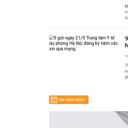
M
m
t
9
N
T
T
n
p
TÌM THEO NGÀY