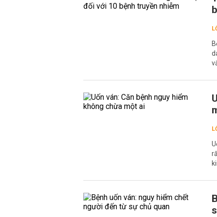
b
L
B
d
v
U
m
L
U
r
k
B
s