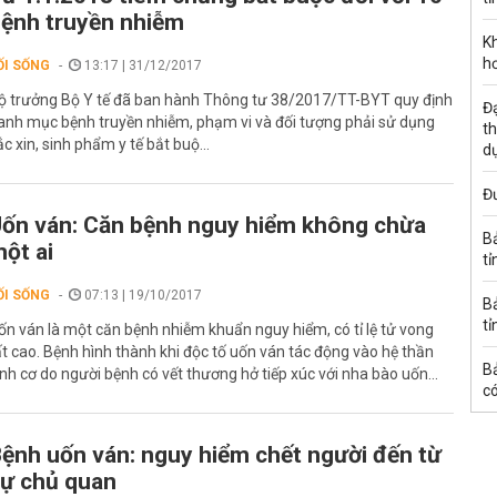
ệnh truyền nhiễm
K
h
ỐI SỐNG
13:17 | 31/12/2017
ộ trưởng Bộ Y tế đã ban hành Thông tư 38/2017/TT-BYT quy định
Đạ
anh mục bệnh truyền nhiễm, phạm vi và đối tượng phải sử dụng
th
ắc xin, sinh phẩm y tế bắt buộ...
d
Đư
ốn ván: Căn bệnh nguy hiểm không chừa
B
ột ai
tỉ
ỐI SỐNG
07:13 | 19/10/2017
B
tỉ
ốn ván là một căn bệnh nhiễm khuẩn nguy hiểm, có tỉ lệ tử vong
ất cao. Bệnh hình thành khi độc tố uốn ván tác động vào hệ thần
B
inh cơ do người bệnh có vết thương hở tiếp xúc với nha bào uốn...
có
ệnh uốn ván: nguy hiểm chết người đến từ
ự chủ quan