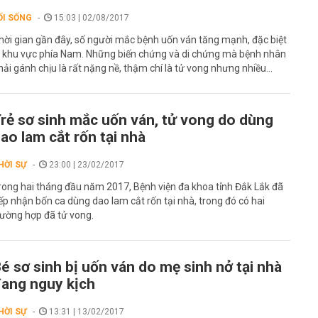
ỐI SỐNG
15:03 | 02/08/2017
hời gian gần đây, số người mắc bệnh uốn ván tăng mạnh, đặc biệt
à khu vực phía Nam. Những biến chứng và di chứng mà bệnh nhân
hải gánh chịu là rất nặng nề, thậm chí là tử vong nhưng nhiều...
rẻ sơ sinh mắc uốn ván, tử vong do dùng
ao lam cắt rốn tại nhà
HỜI SỰ
23:00 | 23/02/2017
rong hai tháng đầu năm 2017, Bệnh viện đa khoa tỉnh Đắk Lắk đã
iếp nhận bốn ca dùng dao lam cắt rốn tại nhà, trong đó có hai
rường hợp đã tử vong.
é sơ sinh bị uốn ván do mẹ sinh nở tại nhà
ang nguy kịch
HỜI SỰ
13:31 | 13/02/2017