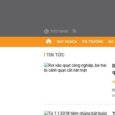
0975798489
QUY HOẠCH
THỊ TRƯỜNG
DỰ 
TIN TỨC
R
q
T
K
c
T