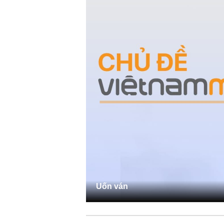
Uốn ván