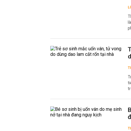
L
T
l
p
T
d
T
T
t
t
B
đ
T