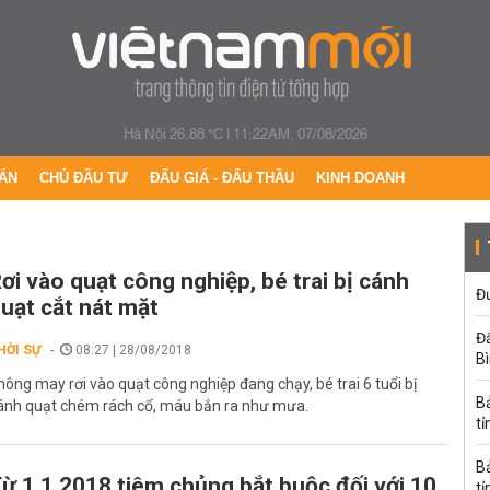
Hà Nội 26.88 °C
|
11:22AM, 07/08/2026
ÁN
CHỦ ĐẦU TƯ
ĐẤU GIÁ - ĐẤU THẦU
KINH DOANH
ơi vào quạt công nghiệp, bé trai bị cánh
Đư
uạt cắt nát mặt
Đấ
HỜI SỰ
08:27 | 28/08/2018
B
hông may rơi vào quạt công nghiệp đang chạy, bé trai 6 tuổi bị
B
ánh quạt chém rách cổ, máu bắn ra như mưa.
tỉ
B
ừ 1.1.2018 tiêm chủng bắt buộc đối với 10
tỉ