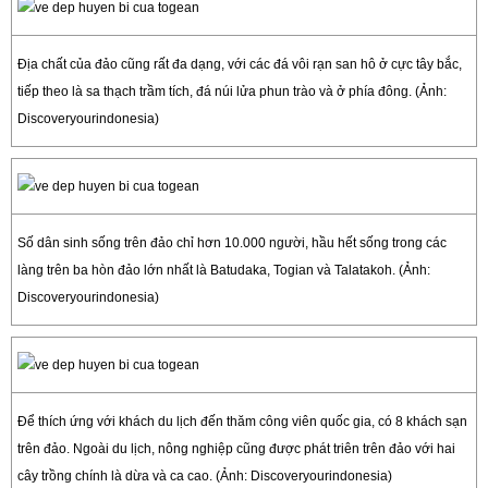
Địa chất của đảo cũng rất đa dạng, với các đá vôi rạn san hô ở cực tây bắc,
tiếp theo là sa thạch trầm tích, đá núi lửa phun trào và ở phía đông. (Ảnh:
Discoveryourindonesia)
Số dân sinh sống trên đảo chỉ hơn 10.000 người, hầu hết sống trong các
làng trên ba hòn đảo lớn nhất là Batudaka, Togian và Talatakoh. (Ảnh:
Discoveryourindonesia)
Để thích ứng với khách du lịch đến thăm công viên quốc gia, có 8 khách sạn
trên đảo. Ngoài du lịch, nông nghiệp cũng được phát triên trên đảo với hai
cây trồng chính là dừa và ca cao. (Ảnh: Discoveryourindonesia)