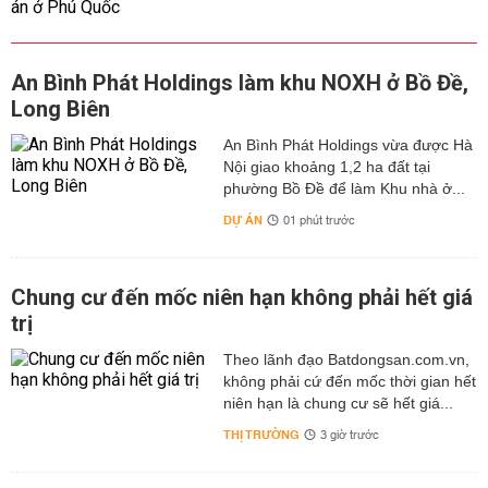
An Bình Phát Holdings làm khu NOXH ở Bồ Đề,
Long Biên
An Bình Phát Holdings vừa được Hà
Nội giao khoảng 1,2 ha đất tại
phường Bồ Đề để làm Khu nhà ở...
DỰ ÁN
01 phút trước
Chung cư đến mốc niên hạn không phải hết giá
trị
Theo lãnh đạo Batdongsan.com.vn,
không phải cứ đến mốc thời gian hết
niên hạn là chung cư sẽ hết giá...
THỊ TRƯỜNG
3 giờ trước