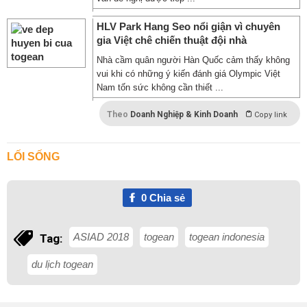
HLV Park Hang Seo nổi giận vì chuyên
gia Việt chê chiến thuật đội nhà
Nhà cầm quân người Hàn Quốc cảm thấy không
vui khi có những ý kiến đánh giá Olympic Việt
Nam tốn sức không cần thiết ...
Theo
Doanh Nghiệp & Kinh Doanh
Copy link
LỐI SỐNG
0
Chia sẻ
ASIAD 2018
togean
togean indonesia
Tag:
du lịch togean