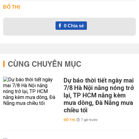
ĐÔ THỊ
0
Chia sẻ
CÙNG CHUYÊN MỤC
Dự báo thời tiết ngày mai
7/8 Hà Nội nắng nóng trở
lại, TP HCM nắng kèm
mưa dông, Đà Nẵng mưa
chiều tối
ĐÔ THỊ
7 giờ trước