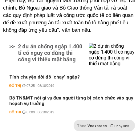
"Hiện nay, Bộ Tài nguyên Môi trường phối hợp với Bộ Tài
chính, Bộ Ngoại giao và Bộ Giao thông Vận tải rà soát
các quy định pháp luật và công ước quốc tế có liên quan
để đề xuất phương án tái xuất toàn bộ lô hàng phế liệu
không đáp ứng yêu cầu", văn bản nêu.
>>
2 dự án chống ngập 1.400
tỉ có nguy cơ dừng thi
công vì thiếu mặt bằng
Tính chuyện dời đô 'chạy' ngập?
ĐÔ THỊ
07:25 | 08/10/2019
Bộ TN&MT nói gì vụ đưa người từng bị cách chức vào quy
hoạch vụ trưởng
ĐÔ THỊ
07:09 | 08/10/2019
Theo
Vnexpress
Copy link