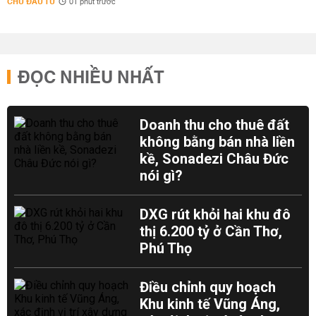
CHỦ ĐẦU TƯ
01 phút trước
ĐỌC NHIỀU NHẤT
Doanh thu cho thuê đất
không bằng bán nhà liền
kề, Sonadezi Châu Đức
nói gì?
DXG rút khỏi hai khu đô
thị 6.200 tỷ ở Cần Thơ,
Phú Thọ
Điều chỉnh quy hoạch
Khu kinh tế Vũng Áng,