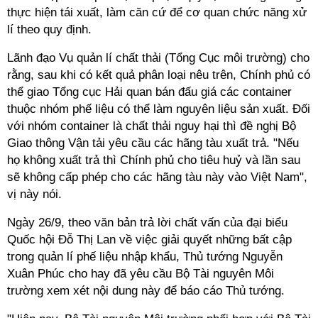
thực hiện tái xuất, làm căn cứ để cơ quan chức năng xử
lí
theo quy định.
Lãnh đạo Vụ quản
lí
chất thải (Tổng Cục môi trường) cho
rằng, sau khi có kết quả phân loại nêu trên, Chính phủ có
thể giao Tổng cục Hải quan bán đấu giá các container
thuộc nhóm phế liệu có thể làm nguyên liệu sản xuất. Đối
với nhóm container là chất thải nguy hại thì đề nghị Bộ
Giao thông Vận tải yêu cầu các hãng tàu xuất trả. "Nếu
họ không xuất trả thì Chính phủ cho tiêu huỷ và lần sau
sẽ không cấp phép cho các hãng tàu này vào Việt Nam",
vị này nói.
Ngày 26/9, theo văn bản trả lời chất vấn của đại biểu
Quốc hội Đỗ Thị Lan về việc giải quyết những bất cập
trong quản
lí
phế liệu nhập khẩu, Thủ tướng Nguyễn
Xuân Phúc cho hay đã yêu cầu Bộ Tài nguyên Môi
trường xem xét nội dung này để báo cáo Thủ tướng.