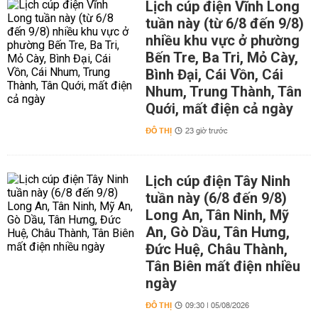
Lịch cúp điện Vĩnh Long
tuần này (từ 6/8 đến 9/8)
nhiều khu vực ở phường
Bến Tre, Ba Tri, Mỏ Cày,
Bình Đại, Cái Vồn, Cái
Nhum, Trung Thành, Tân
Quới, mất điện cả ngày
ĐÔ THỊ
23 giờ trước
Lịch cúp điện Tây Ninh
tuần này (6/8 đến 9/8)
Long An, Tân Ninh, Mỹ
An, Gò Dầu, Tân Hưng,
Đức Huệ, Châu Thành,
Tân Biên mất điện nhiều
ngày
ĐÔ THỊ
09:30 | 05/08/2026