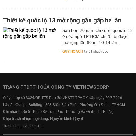
Thiết kế quốc lộ 13 mở rộng gần gấp ba lần
Sau hơn 20 năm chờ đợi, quốc lộ 13
ở cửa ngõ TP HCM chuẩn bị được
mở rộng lên 60 m, 10-14 làn...
QUY HOẠCH
01 phút trước
TRANG TTĐTTH CỦA CÔNG TY VIETNEWSCORP
Giấy phép số 3324/GP-TTĐT do Sở VH&TT TPHCM cấp ngày 20/3/2026
Lầu 5 - Compa Building - 293 Điện Biên Phủ - Phường Gia Định - TP.HCM
Chi nhánh:
Số 5 - Khu 38A Trần Phú - Phường Ba Đình - TP. Hà Nội
Chịu trách nhiệm nội dung:
Nguyễn Minh Quyết
Trách nhiệm về thông tin