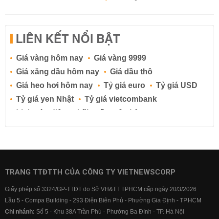
LIÊN KẾT NỔI BẬT
Giá vàng hôm nay
Giá vàng 9999
Giá xăng dầu hôm nay
Giá dầu thô
Giá heo hơi hôm nay
Tỷ giá euro
Tỷ giá USD
Tỷ giá yen Nhật
Tỷ giá vietcombank
Lịch cúp điện
Lãi suất ngân hàng
Lãi suất tiết kiệm
Lãi suất tiền gửi
Lãi suất ngân hàng Agribank
Lãi suất ngân hàng Sacombank
Lãi suất ngân hàng BIDV
TRANG TTĐTTH CỦA CÔNG TY VIETNEWSCORP
Lãi suất ngân hàng Vietinbank
Giấy phép số 3324/GP-TTĐT do Sở VH&TT TPHCM cấp ngày 20/3/2026
Lãi suất ngân hàng Vietcombank
Lầu 5 - Compa Building - 293 Điện Biên Phủ - Phường Gia Định - TP.HCM
Chi nhánh:
Số 5 - Khu 38A Trần Phú - Phường Ba Đình - TP. Hà Nội