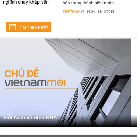
hóa trang thành siêu nhân...
THỂ THAO
16:24 | 15/12/2018
TÌM THEO NGÀY
Việt Nam vô địch ĐNẤ