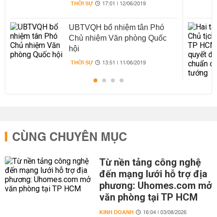
THỜI SỰ
17:01 | 12/06/2019
UBTVQH bổ nhiệm tân Phó
Chủ nhiệm Văn phòng Quốc
hội
THỜI SỰ
13:51 | 11/06/2019
CÙNG CHUYÊN MỤC
Từ nền tảng công nghệ
đến mạng lưới hỗ trợ địa
phương: Uhomes.com mở
văn phòng tại TP HCM
KINH DOANH
16:04 | 03/08/2026