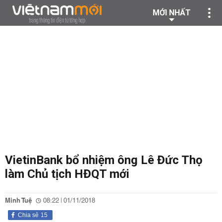
MỚI NHẤT
VietinBank bổ nhiệm ông Lê Đức Thọ
làm Chủ tịch HĐQT mới
Minh Tuệ
08:22 | 01/11/2018
Chia sẻ
15