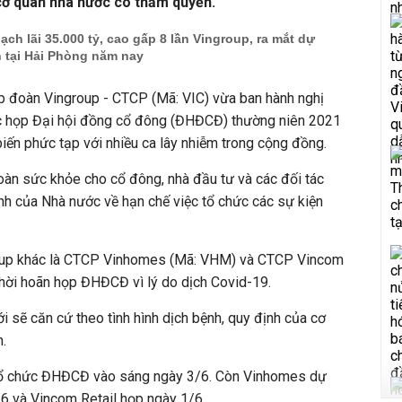
 cơ quan nhà nước có thẩm quyền.
ch lãi 35.000 tỷ, cao gấp 8 lần Vingroup, ra mắt dự
n tại Hải Phòng năm nay
p đoàn Vingroup - CTCP (Mã: VIC) vừa ban hành nghị
ức họp Đại hội đồng cổ đông (ĐHĐCĐ) thường niên 2021
iến phức tạp với nhiều ca lây nhiễm trong cộng đồng.
àn sức khỏe cho cổ đông, nhà đầu tư và các đối tác
nh của Nhà nước về hạn chế việc tổ chức các sự kiện
roup khác là CTCP Vinhomes (Mã: VHM) và CTCP Vincom
thời hoãn họp ĐHĐCĐ vì lý do dịch Covid-19.
sẽ căn cứ theo tình hình dịch bệnh, quy định của cơ
.
 tổ chức ĐHĐCĐ vào sáng ngày 3/6. Còn Vinhomes dự
 và Vincom Retail họp ngày 1/6.