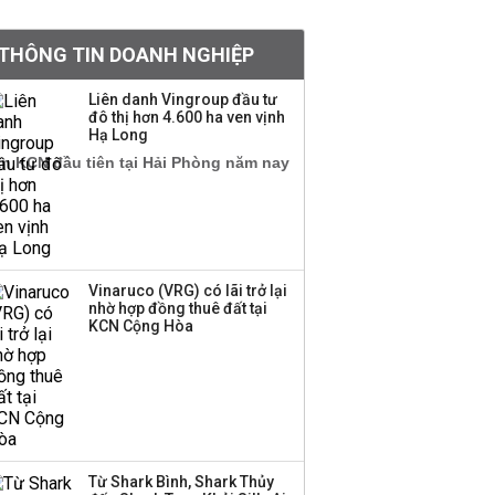
tỷ lệ 1:1 để tăng thanh
khoản
THÔNG TIN DOANH NGHIỆP
Sau nhịp điều chỉnh
Liên danh Vingroup đầu tư
đô thị hơn 4.600 ha ven vịnh
mạnh, CTCK nhìn thấy
Hạ Long
cơ hội ở nhóm cổ phiếu
nào?
Một thương hiệu thời
trang Việt đóng cửa
sau 5 năm hoạt động,
thanh lý toàn bộ cửa
Vinaruco (VRG) có lãi trở lại
nhờ hợp đồng thuê đất tại
hàng
KCN Cộng Hòa
DatVietVAC lãi sau thuế
135 tỷ đồng nửa đầu
năm, dồn 6 concert vào
cuối năm
Từ Shark Bình, Shark Thủy
Công ty 100 tỷ của