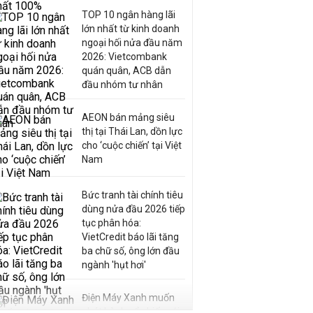
TOP 10 ngân hàng lãi
lớn nhất từ kinh doanh
ngoại hối nửa đầu năm
2026: Vietcombank
quán quân, ACB dẫn
đầu nhóm tư nhân
AEON bán mảng siêu
thị tại Thái Lan, dồn lực
cho ‘cuộc chiến’ tại Việt
Nam
Bức tranh tài chính tiêu
dùng nửa đầu 2026 tiếp
tục phân hóa:
VietCredit báo lãi tăng
ba chữ số, ông lớn đầu
ngành 'hụt hơi'
Điện Máy Xanh muốn
phát hành cổ phiếu với