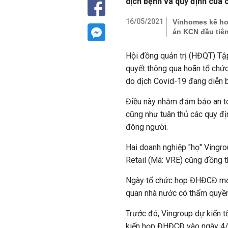
dịch bệnh và quy định của
16/05/2021
Vinhomes kế hoạ
án KCN đầu tiê
Hội đồng quản trị (HĐQT) Tậ
quyết thông qua hoãn tổ ch
do dịch Covid-19 đang diễn b
Điều này nhằm đảm bảo an to
cũng như tuân thủ các quy đị
đông người.
Hai doanh nghiệp "họ" Ving
Retail (Mã: VRE) cũng đồng 
Ngày tổ chức họp ĐHĐCĐ mới 
quan nhà nước có thẩm quyền
Trước đó, Vingroup dự kiến
kiến họp ĐHĐCĐ vào ngày 4/6