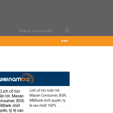
Lịch cổ tức tuần tới:
Masan Consumer, BSR,
MBBank chốt quyền, tỷ
lệ cao nhất 100%