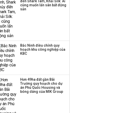
đến Shark Tam, Khải Silk: Ai
Huấn Hoa Hồng bỗng
cũng muốn lấn sân bất động
dưng ‘biến mất’, một
sản
công ty khác đã giải thể
Bắc Ninh điều chỉnh quy
hoạch khu công nghiệp của
KBC
Hơn 49ha đất gần Bãi
Trường quy hoạch cho dự
án Phú Quốc Housing và
bóng dáng của MIK Group