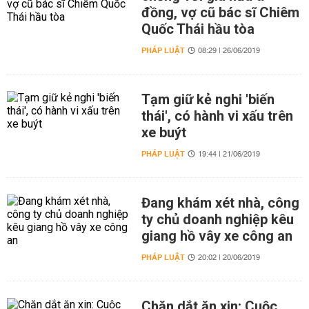
đồng, vợ cũ bác sĩ Chiêm
Quốc Thái hầu tòa
PHÁP LUẬT
08:29 | 26/06/2019
Tạm giữ kẻ nghi 'biến
thái', có hành vi xấu trên
xe buýt
PHÁP LUẬT
19:44 | 21/06/2019
Đang khám xét nhà, công
ty chủ doanh nghiệp kêu
giang hồ vây xe công an
PHÁP LUẬT
20:02 | 20/06/2019
Chăn dắt ăn xin: Cuộc