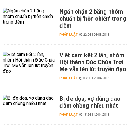
Ngăn chặn 2 băng nhóm
chuẩn bị 'hỗn chiến' trong
đêm
PHÁP LUẬT
22:26 | 26/08/2018
Viết cam kết 2 lần, nhóm
Hội thánh Đức Chúa Trời
Mẹ vẫn lén lút truyền đạo
PHÁP LUẬT
03:50 | 29/04/2018
Bị đe dọa, vợ dùng dao
đâm chồng nhiều nhát
PHÁP LUẬT
15:36 | 12/04/2018