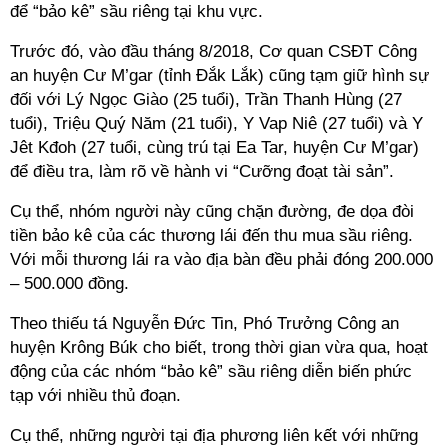
để “bảo kê” sầu riêng tại khu vực.
Trước đó, vào đầu tháng 8/2018, Cơ quan CSĐT Công
an huyện Cư M’gar (tỉnh Đắk Lắk) cũng tạm giữ hình sự
đối với Lý Ngọc Giào (25 tuổi), Trần Thanh Hùng (27
tuổi), Triệu Quý Năm (21 tuổi), Y Vap Niê (27 tuổi) và Y
Jêt Kđoh (27 tuổi, cùng trú tại Ea Tar, huyện Cư M’gar)
để điều tra, làm rõ về hành vi “Cưỡng đoạt tài sản”.
Cụ thể, nhóm người này cũng chặn đường, đe dọa đòi
tiền bảo kê của các thương lái đến thu mua sầu riêng.
Với mỗi thương lái ra vào địa bàn đều phải đóng 200.000
– 500.000 đồng.
Theo thiếu tá Nguyễn Đức Tin, Phó Trưởng Công an
huyện Krông Búk cho biết, trong thời gian vừa qua, hoạt
động của các nhóm “bảo kê” sầu riêng diễn biến phức
tạp với nhiều thủ đoạn.
Cụ thể, những người tại địa phương liên kết với những