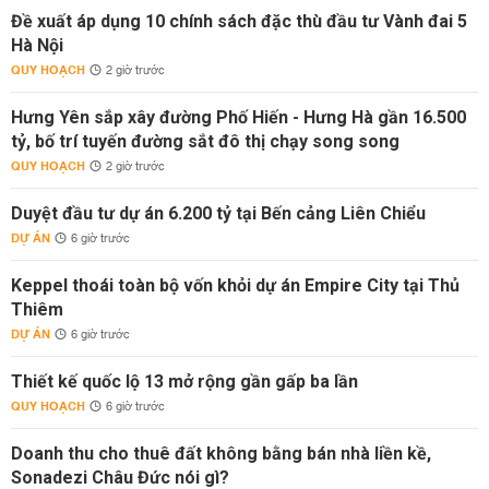
Đề xuất áp dụng 10 chính sách đặc thù đầu tư Vành đai 5
Hà Nội
QUY HOẠCH
2 giờ trước
Hưng Yên sắp xây đường Phố Hiến - Hưng Hà gần 16.500
tỷ, bố trí tuyến đường sắt đô thị chạy song song
QUY HOẠCH
2 giờ trước
Duyệt đầu tư dự án 6.200 tỷ tại Bến cảng Liên Chiểu
DỰ ÁN
6 giờ trước
Keppel thoái toàn bộ vốn khỏi dự án Empire City tại Thủ
Thiêm
DỰ ÁN
6 giờ trước
Thiết kế quốc lộ 13 mở rộng gần gấp ba lần
QUY HOẠCH
6 giờ trước
Doanh thu cho thuê đất không bằng bán nhà liền kề,
Sonadezi Châu Đức nói gì?