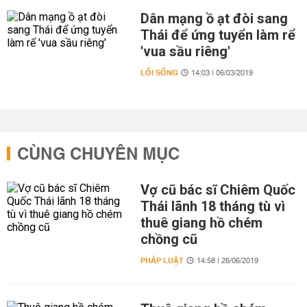
Dân mạng ồ ạt đòi sang
Thái để ứng tuyển làm rể
'vua sầu riêng'
LỐI SỐNG
14:03 | 06/03/2019
CÙNG CHUYÊN MỤC
Vợ cũ bác sĩ Chiêm Quốc
Thái lãnh 18 tháng tù vì
thuê giang hồ chém
chồng cũ
PHÁP LUẬT
14:58 | 26/06/2019