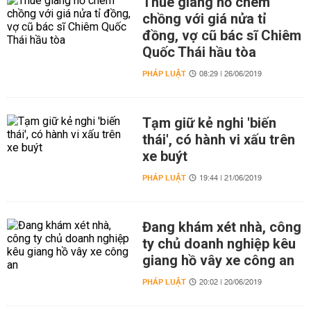
Thuê giang hồ chém
chồng với giá nửa tỉ
đồng, vợ cũ bác sĩ Chiêm
Quốc Thái hầu tòa
PHÁP LUẬT
08:29 | 26/06/2019
Tạm giữ kẻ nghi 'biến
thái', có hành vi xấu trên
xe buýt
PHÁP LUẬT
19:44 | 21/06/2019
Đang khám xét nhà, công
ty chủ doanh nghiệp kêu
giang hồ vây xe công an
PHÁP LUẬT
20:02 | 20/06/2019