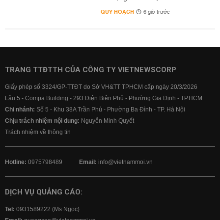
QUY HOẠCH
6 giờ trước
TRANG TTĐTTH CỦA CÔNG TY VIETNEWSCORP
Giấy phép số 3324/GP-TTĐT do Sở VH&TT TPHCM cấp ngày 20/3/2026
Lầu 5 - Compa Building - 293 Điện Biên Phủ - Phường Gia Định - TP.HCM
Chi nhánh:
Số 5 - Khu 38A Trần Phú - Phường Ba Đình - TP. Hà Nội
Chịu trách nhiệm nội dung:
Nguyễn Minh Quyết
Trách nhiệm về thông tin
Hotline:
0975798489
Email:
info@vietnammoi.vn
DỊCH VỤ QUẢNG CÁO:
Tel:
0931589222 (Ms Ngọc)