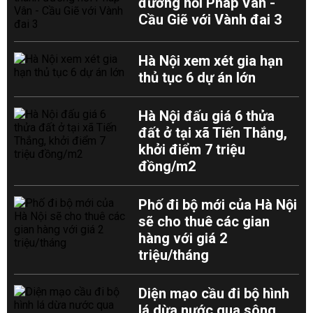
đường nối Pháp Vân -
Cầu Giẽ với Vành đai 3
Hà Nội xem xét gia hạn
thủ tục 6 dự án lớn
Hà Nội đấu giá 6 thửa
đất ở tại xã Tiến Thắng,
khởi điểm 7 triệu
đồng/m2
Phố đi bộ mới của Hà Nội
sẽ cho thuê các gian
hàng với giá 2
triệu/tháng
Diện mạo cầu đi bộ hình
lá dừa nước qua sông