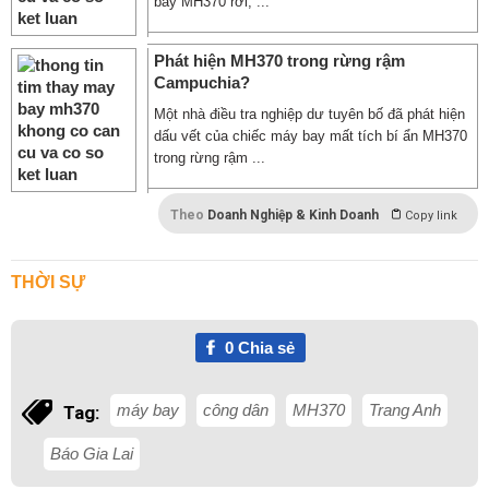
bay MH370 rơi, ...
Phát hiện MH370 trong rừng rậm
Campuchia?
Một nhà điều tra nghiệp dư tuyên bố đã phát hiện
dấu vết của chiếc máy bay mất tích bí ẩn MH370
trong rừng rậm ...
Theo
Doanh Nghiệp & Kinh Doanh
Copy link
THỜI SỰ
0
Chia sẻ
máy bay
công dân
MH370
Trang Anh
Tag:
Báo Gia Lai