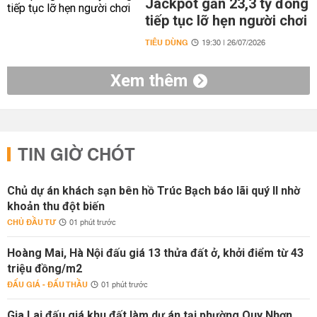
Jackpot gần 23,3 tỷ đồng
tiếp tục lỡ hẹn người chơi
TIÊU DÙNG
19:30 | 26/07/2026
Xem thêm
TIN GIỜ CHÓT
Chủ dự án khách sạn bên hồ Trúc Bạch báo lãi quý II nhờ
khoản thu đột biến
CHỦ ĐẦU TƯ
01 phút trước
Hoàng Mai, Hà Nội đấu giá 13 thửa đất ở, khởi điểm từ 43
triệu đồng/m2
ĐẤU GIÁ - ĐẤU THẦU
01 phút trước
Gia Lai đấu giá khu đất làm dự án tại phường Quy Nhơn