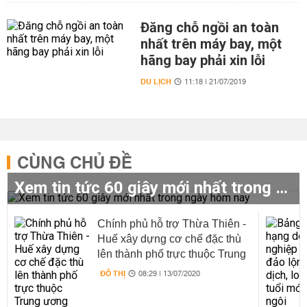
Đăng chỗ ngồi an toàn
nhất trên máy bay, một
hãng bay phải xin lỗi
DU LỊCH
11:18 | 21/07/2019
CÙNG CHỦ ĐỀ
Xem tin tức 60 giây mới nhất trong ngày hôm nay
Chính phủ hỗ trợ Thừa Thiên -
Huế xây dựng cơ chế đặc thù
lên thành phố trực thuộc Trung
ương
ĐÔ THỊ
08:29 | 13/07/2020