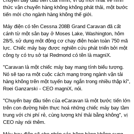
chuyến bay đầu tiên của mình, ví dụ mới nhất về hình
thức vận chuyển hàng không không phát thải, một bước
tiến mới cho ngành hàng không thế giới.
Máy điện có tên Cessna 208B Grand Caravan đã cất
cánh từ một sân bay ở Moses Lake, Washington, hôm
28/5, sử dụng một động cơ chạy điện hoàn toàn 750 mã
lực. Chiếc máy bay được nghiên cứu phát triển bởi một
công ty có trụ sở tại Redmond có tên là magniX.
"Caravan là một chiếc máy bay mang tính biểu tượng.
Nó sẽ tạo ra một cuộc cách mạng trong ngành vận tải
hàng không trên một tuyến bay ngắn trong nhiều thập kỉ",
Roei Ganzarski - CEO magniX, nói.
"Chuyến bay đầu tiên của eCaravan là một bước tiến lớn
trên con đường hiện thực hoá những chiếc máy bay tầm
trung với chi phí rẻ, cùng lượng khí thải bằng không", vị
CEO này nói thêm.