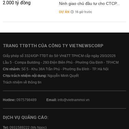
Ninh giao chủ đầu tư cho CTCP...
DỰ ÁN
16 giờ trước
TRANG TTĐTTH CỦA CÔNG TY VIETNEWSCORP
Giấy phép số 3324/GP-TTĐT do Sở VH&TT TPHCM cấp ngày 20/3/2026
Lầu 5 - Compa Building - 293 Điện Biên Phủ - Phường Gia Định - TP.HCM
Chi nhánh:
Số 5 - Khu 38A Trần Phú - Phường Ba Đình - TP. Hà Nội
Chịu trách nhiệm nội dung:
Nguyễn Minh Quyết
Trách nhiệm về thông tin
Hotline:
0975798489
Email:
info@vietnammoi.vn
DỊCH VỤ QUẢNG CÁO:
Tel:
0931589222 (Ms Ngọc)