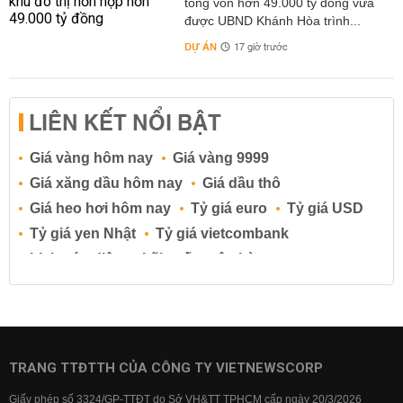
tổng vốn hơn 49.000 tỷ đồng vừa
được UBND Khánh Hòa trình...
DỰ ÁN
17 giờ trước
LIÊN KẾT NỔI BẬT
Giá vàng hôm nay
Giá vàng 9999
Giá xăng dầu hôm nay
Giá dầu thô
Giá heo hơi hôm nay
Tỷ giá euro
Tỷ giá USD
Tỷ giá yen Nhật
Tỷ giá vietcombank
Lịch cúp điện
Lãi suất ngân hàng
Lãi suất tiết kiệm
Lãi suất tiền gửi
Lãi suất ngân hàng Agribank
Lãi suất ngân hàng Sacombank
Lãi suất ngân hàng BIDV
TRANG TTĐTTH CỦA CÔNG TY VIETNEWSCORP
Lãi suất ngân hàng Vietinbank
Giấy phép số 3324/GP-TTĐT do Sở VH&TT TPHCM cấp ngày 20/3/2026