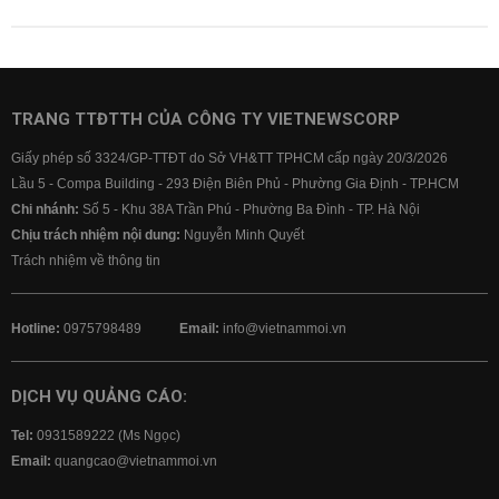
TRANG TTĐTTH CỦA CÔNG TY VIETNEWSCORP
Giấy phép số 3324/GP-TTĐT do Sở VH&TT TPHCM cấp ngày 20/3/2026
Lầu 5 - Compa Building - 293 Điện Biên Phủ - Phường Gia Định - TP.HCM
Chi nhánh:
Số 5 - Khu 38A Trần Phú - Phường Ba Đình - TP. Hà Nội
Chịu trách nhiệm nội dung:
Nguyễn Minh Quyết
Trách nhiệm về thông tin
Hotline:
0975798489
Email:
info@vietnammoi.vn
DỊCH VỤ QUẢNG CÁO:
Tel:
0931589222 (Ms Ngọc)
Email:
quangcao@vietnammoi.vn