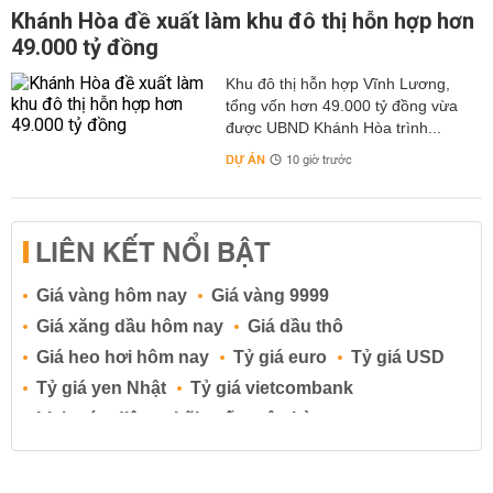
Khánh Hòa đề xuất làm khu đô thị hỗn hợp hơn
49.000 tỷ đồng
Khu đô thị hỗn hợp Vĩnh Lương,
tổng vốn hơn 49.000 tỷ đồng vừa
được UBND Khánh Hòa trình...
DỰ ÁN
10 giờ trước
LIÊN KẾT NỔI BẬT
Giá vàng hôm nay
Giá vàng 9999
Giá xăng dầu hôm nay
Giá dầu thô
Giá heo hơi hôm nay
Tỷ giá euro
Tỷ giá USD
Tỷ giá yen Nhật
Tỷ giá vietcombank
Lịch cúp điện
Lãi suất ngân hàng
Lãi suất tiết kiệm
Lãi suất tiền gửi
Lãi suất ngân hàng Agribank