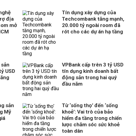
 nghệ
Tín dụng xây dựng của
rợ địa
Techcombank tăng mạnh,
com mở
20.000 tỷ ngoài room đã
 HCM
rót cho các dự án hạ tầng
 sản
VPBank cấp trên 3 tỷ USD
tỷ USD
tín dụng kinh doanh bất
tăng
động sản trong hai quý
đầu năm
ng sản
Từ ‘sống thọ’ đến ‘sống
ng Mỹ
khoẻ’: Vai trò của bảo
giá
hiểm đa tầng trong chiến
lược chăm sóc sức khoẻ
toàn dân