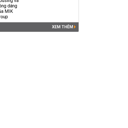
Hà Nội duyệt chi gần 500 tỉ
đồng xây trụ sở quận Cầu
Giấy
XEM THÊM
NHÀ ĐẤT
21:07 | 25/10/2019
Phụ huynh Hà Nội bỏ xe máy,
dắt con đi bộ đến trường vì
kẹt xe dưới trời mưa lạnh
ĐÔ THỊ
08:49 | 24/10/2019