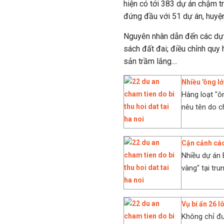
hiện có tới 383 dự án chậm t
đứng đầu với 51 dự án, huyện
Nguyên nhân dẫn đến các dự á
sách đất đai; điều chỉnh quy
sản trầm lắng....
Nhiều 'ông lớ
Hàng loạt "ô
nêu tên do ch
Cận cảnh các
Nhiều dự án 
vàng" tại tru
Vụ bí ẩn 26 l
Không chỉ đư