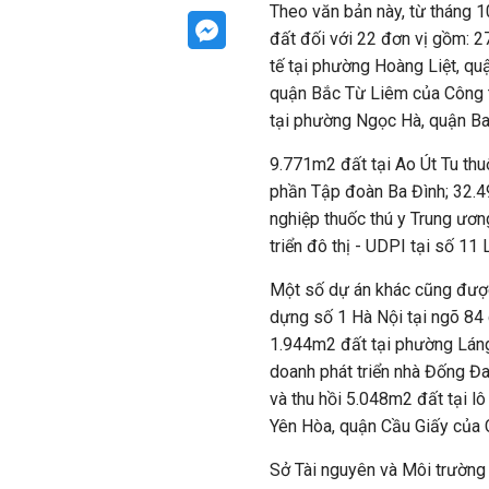
Theo văn bản này, từ tháng 1
đất đối với 22 đơn vị gồm: 2
tế tại phường Hoàng Liệt, q
quận Bắc Từ Liêm của Công t
tại phường Ngọc Hà, quận Ba
9.771m2 đất tại Ao Út Tu th
phần Tập đoàn Ba Đình; 32.4
nghiệp thuốc thú y Trung ươ
triển đô thị - UDPI tại số 1
Một số dự án khác cũng được
dựng số 1 Hà Nội tại ngõ 84
1.944m2 đất tại phường Láng
doanh phát triển nhà Đống Đa 
và thu hồi 5.048m2 đất tại l
Yên Hòa, quận Cầu Giấy của C
Sở Tài nguyên và Môi trường 