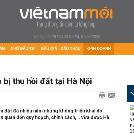
Hà Nội 26.26 °C
|
03:37PM, 07/08/2026
ÁN
CHỦ ĐẦU TƯ
ĐẤU GIÁ - ĐẤU THẦU
KINH DOANH
bị thu hồi đất tại Hà Nội
ậm đất đã nhiều năm nhưng không triển khai do
n quan đến quy hoạch, chính sách,... vừa được Hà