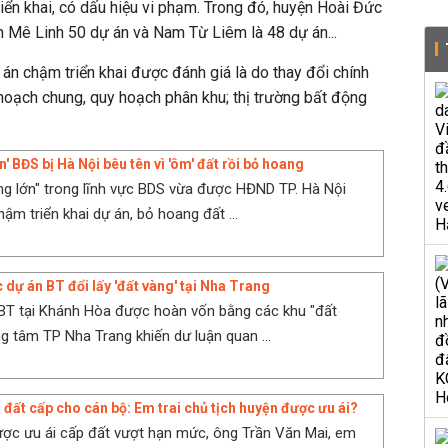
riển khai, có dấu hiệu vi phạm. Trong đó, huyện Hoài Đức
 Mê Linh 50 dự án và Nam Từ Liêm là 48 dự án...
n chậm triển khai được đánh giá là do thay đổi chính
 hoạch chung, quy hoạch phân khu; thị trường bất động
n' BĐS bị Hà Nội bêu tên vì 'ôm' đất rồi bỏ hoang
ng lớn" trong lĩnh vực BDS vừa được HĐND TP. Hà Nội
ậm triển khai dự án, bỏ hoang đất ...
 dự án BT đổi lấy 'đất vàng' tại Nha Trang
BT tại Khánh Hòa được hoàn vốn bằng các khu "đất
ng tâm TP Nha Trang khiến dư luận quan ...
ô đất cấp cho cán bộ: Em trai chủ tịch huyện được ưu ái?
ợc ưu ái cấp đất vượt hạn mức, ông Trần Văn Mai, em