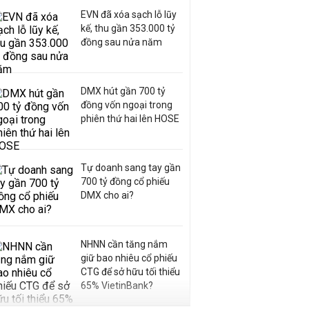
EVN đã xóa sạch lỗ lũy
kế, thu gần 353.000 tỷ
đồng sau nửa năm
DMX hút gần 700 tỷ
đồng vốn ngoại trong
phiên thứ hai lên HOSE
Tự doanh sang tay gần
700 tỷ đồng cổ phiếu
DMX cho ai?
NHNN cần tăng nắm
giữ bao nhiêu cổ phiếu
CTG để sở hữu tối thiểu
65% VietinBank?