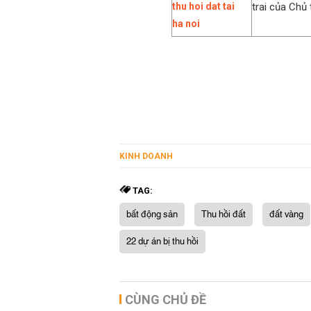
trai của Chủ
KINH DOANH
TAG:
bất động sản
Thu hồi đất
đất vàng
22 dự án bị thu hồi
CÙNG CHỦ ĐỀ