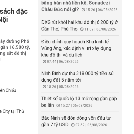
bằng bán nhà liền kề, Sonadezi
Châu Đức nói gì?
 sách đặc
15:26 | 06/08/2026
Nội
DXG rút khỏi hai khu đô thị 6.200 tỷ ở
Cần Thơ, Phú Thọ
11:09 | 06/08/2026
xây đường Phố
Điều chỉnh quy hoạch Khu kinh tế
gần 16.500 tỷ,
Vũng Áng, xác định vị trí xây dựng
ng sắt đô thị
khu đô thị và du lịch
g
07:44 | 06/08/2026
Ninh Bình dự thu 318.000 tỷ tiền sử
dụng đất 5 năm tới
18:26 | 05/08/2026
iên Chiểu
Thiết kế quốc lộ 13 mở rộng gần gấp
ba lần
15:27 | 06/08/2026
 City tại Thủ
Bắc Ninh sẽ đón dòng vốn đầu tư
gần 7 tỷ USD
07:52 | 06/08/2026