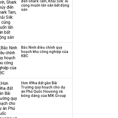
Thị trường thường
đến Shark Tam, Khải Silk: Ai
cũng muốn lấn sân bất động
‘phất lên’ trong tháng 8,
sản
nhóm ngành nào có
tiềm năng dẫn sóng?
Bắc Ninh điều chỉnh quy
hoạch khu công nghiệp của
KBC
Hơn 49ha đất gần Bãi
Trường quy hoạch cho dự
án Phú Quốc Housing và
bóng dáng của MIK Group
Top 20+ hình ảnh về Giỗ tổ