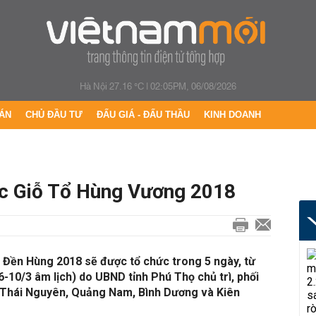
Hà Nội 27.16 °C
|
02:05PM, 06/08/2026
ÁN
CHỦ ĐẦU TƯ
ĐẤU GIÁ - ĐẤU THẦU
KINH DOANH
hức Giỗ Tổ Hùng Vương 2018
 Đền Hùng 2018 sẽ được tổ chức trong 5 ngày, từ
6-10/3 âm lịch) do UBND tỉnh Phú Thọ chủ trì, phối
là Thái Nguyên, Quảng Nam, Bình Dương và Kiên