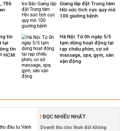
, 786
Giang lắp đặt Trung tâm
uan
Hồi sức tích cực quy mô
100 giường bệnh
ng tin
Hà Nội: Từ 0h ngày 5/5
 tại
tạm dừng hoạt động tại
ông tin
rạp chiếu phim, cơ sở
TP HCM
massage, spa, gym, sân
vận động
ĐỌC NHIỀU NHẤT
Doanh thu cho thuê đất không