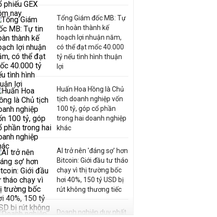
Tổng Giám đốc MB: Tự
tin hoàn thành kế
hoạch lợi nhuận năm,
có thể đạt mốc 40.000
tỷ nếu tình hình thuận
lợi
Huấn Hoa Hồng là Chủ
tịch doanh nghiệp vốn
100 tỷ, góp cổ phần
trong hai doanh nghiệp
khác
AI trở nên 'đáng sợ' hơn
Bitcoin: Giới đầu tư tháo
chạy vì thị trường bốc
hơi 40%, 150 tỷ USD bị
rút không thương tiếc
Doanh nghiệp duy nhất