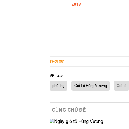
THỜI SỰ
TAG:
phú thọ
Giỗ Tổ Hùng Vương
Giỗ tổ
CÙNG CHỦ ĐỀ