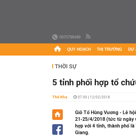
0975798489
QUY HOẠCH
THỊ TRƯỜNG
DỰ 
THỜI SỰ
5 tỉnh phối hợp tổ c
Thế Kha
07:00 | 12/02/2018
Giỗ Tổ Hùng Vương - Lễ hội
21-25/4/2018 (tức từ ngày 
hợp với 4 tỉnh, thành phố 
Giang.