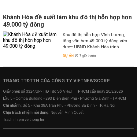
Khánh Hòa đề xuất làm khu đô thị hỗn hợp hơn
49.000 tỷ đồng
Khu đô thị hỗn hợp Vĩnh Lương,
tổng vốn hơn 49.000 tỷ đồng vừa
được UBND Khánh Hòa trình...
DỰ ÁN
7 giờ trước
TRANG TTĐTTH CỦA CÔNG TY VIETNEWSCORP
Giấy phép số 3324/GP-TTĐT do Sở VH&TT TPHCM cấp ngày 20/3/2026
Lầu 5 - Compa Building - 293 Điện Biên Phủ - Phường Gia Định - TP.HCM
Chi nhánh:
Số 5 - Khu 38A Trần Phú - Phường Ba Đình - TP. Hà Nội
Chịu trách nhiệm nội dung:
Nguyễn Minh Quyết
Trách nhiệm về thông tin